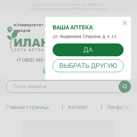
Цены на сайте ежедневно обновляются.
Актуальные цены уточняйте по телефону
ВЫБЕРИТЕ АПТЕКУ:
м.Университет дружбы
ул. Академика Опарина,
ВАША АПТЕКА:
народов
д. 4, к.1
ул. Академика Опарина, д. 4, к.1
ДА
+7 (499) 749-75-92
+7 (499) 749-74-89
ВЫБРАТЬ ДРУГУЮ
+7 (989) 579-78-73
Главная страница
Каталог
Лекарствен