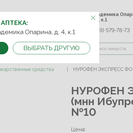
м.Университет дружбы
ул. Академика 
народов
д. 4, к.1
 АПТЕКА:
+7 (989) 579-78-73
9-75-92
+7 (499) 749-74-89
адемика Опарина, д. 4, к.1
ВЫБРАТЬ ДРУГУЮ
и оплата
Контакты
Акции
екарственные средства
НУРОФЕН ЭКСПРЕСС ФОРТ
НУРОФЕН 
(мнн Ибупр
№10
Цена: