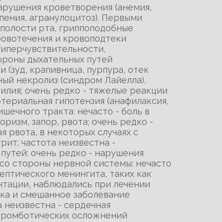
нарушения кроветворения (анемия,
пения, агранулоцитоз). Первыми
 полости рта, гриппоподобные
ровотечения и кровоподтеки
гиперчувствительности,
ороны дыхательных путей
 (зуд, крапивница, пурпура, отек
ный некролиз (синдром Лайелла),
илия; очень редко - тяжелые реакции
ртериальная гипотензия (анафилаксия,
ечного тракта: нечасто - боль в
оризм, запор, рвота; очень редко -
 рвота, в некоторых случаях с
рит; частота неизвестна -
путей: очень редко - нарушения
 со стороны нервной системы: нечасто
ептического менингита, таких как
ентации, наблюдались при лечении
нка и смешанное заболевание
 неизвестна - сердечная
 тромботических осложнений