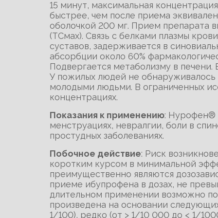
15 минут, максимальная концентрация 
быстрее, чем после приема эквивале
оболочкой 200 мг. Прием препарата 
(ТСмах). Связь с белками плазмы кров
суставов, задерживается в синовиаль
абсорбции около 60% фармакологиче
Подвергается метаболизму в печени. В
У пожилых людей не обнаруживалось 
молодыми людьми. В ограниченных ис
концентрациях.
Показания к применению
: Нурофен® 
менструациях, невралгии, боли в спи
простудных заболеваниях.
Побочное действие
: Риск возникно
коротким курсом в минимальной эффе
преимущественно являются дозозави
приеме ибупрофена в дозах, не превы
длительном применении возможно поя
произведена на основании следующих кри
1/100), редко (от > 1/10 000 до < 1/10