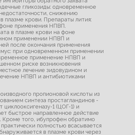
е ингибиторы обратного захвата
рдечные гликозиды: одновременное
 недостаточности, снижению
 плазме крови. Препараты лития:
 фоне применения НПВП.
та в плазме крови на фоне
енном применении НПВП и
дней после окончания применения
имус: при одновременном применении
овременное применение НПВП и
ышенном риске возникновения
местное лечение зидовудином и
 лечение НПВП и антибиотиками
роизводного пропионовой кислоты из
ованием синтеза простагландинов -
циклооксигеназу-1 (ЦОГ-1) и
вает быстрое направленное действие
 Кроме того, ибупрофен обратимо
 практически полностью всасывается
бнаруживается в плазме крови через