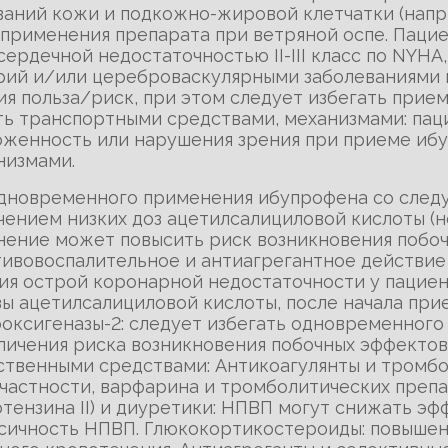
аний кожи и подкожно-жировой клетчатки (напр
ь применения препарата при ветряной оспе. Пац
ердечной недостаточностью II-III класс по NYНА
рий и/или цереброваскулярными заболеваниями 
 польза/риск, при этом следует избегать прием
лять транспортными средствами, механизмами: п
оженность или нарушения зрения при приеме ибу
низмами.
 одновременного применения ибупрофена со сле
ением низких доз ацетилсалициловой кислоты (не
нение может повысить риск возникновения побо
ивовоспалительное и антиагрегантное действие
ия острой коронарной недостаточности у пациен
ы ацетилсалициловой кислоты, после начала при
оксигеназы-2: следует избегать одновременного
еличения риска возникновения побочных эффекто
твенными средствами: Антикоагулянты и тромбо
 частности, варфарина и тромболитических преп
тензина II) и диуретики: НПВП могут снижать эф
ичность НПВП. Глюкокортикостероиды: повышенн