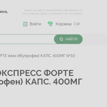
Цены на сайте ежедневно обновляются.
Опарина,
Актуальные цены уточняйте по телефону
0
Войти
Корзина:
0
НАЙТИ
Е (мнн Ибупрофен) КАПС. 400МГ №10
ЭКСПРЕСС ФОРТЕ
офен) КАПС. 400МГ