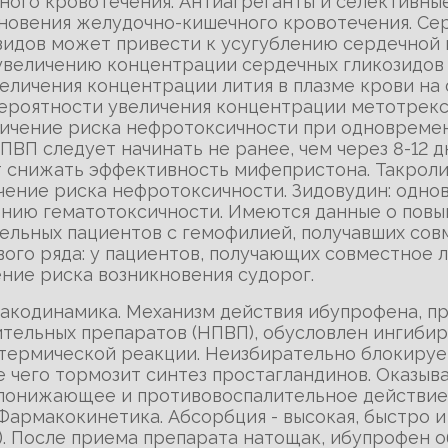
ного кровотечения. Антиагреганты и селективны
новения желудочно-кишечного кровотечения. Се
зидов может привести к усугублению сердечной
увеличению концентрации сердечных гликозидов в
еличения концентрации лития в плазме крови на
ероятности увеличения концентрации метотрекса
личение риска нефротоксичности при одноврем
ВП следует начинать не ранее, чем через 8-12 
т снижать эффективность мифепристона. Такрол
чение риска нефротоксичности. Зидовудин: одн
ению гематотоксичности. Имеются данные о пов
ельных пациентов с гемофилией, получавших сов
ого ряда: у пациентов, получающих совместное
ние риска возникновения судорог.
макодинамика. Механизм действия ибупрофена, п
тельных препаратов (НПВП), обусловлен ингибир
термической реакции. Неизбирательно блокирует 
ие чего тормозит синтез простагландинов. Оказы
понижающее и противовоспалительное действие.
Фармакокинетика. Абсорбция - высокая, быстро и
). После приема препарата натощак, ибупрофен о