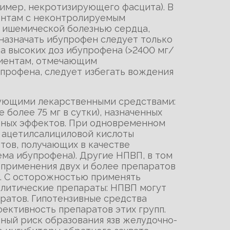
имер, некротизирующего фасцита). В
иентам с неконтролируемым
, ишемической болезнью сердца,
назначать ибупрофен следует только
а высоких доз ибупрофена (>2400 мг/
ациентам, отмечающим
профена, следует избегать вождения
дующими лекарственными средствами:
 более 75 мг в сутки), назначенных
чных эффектов. При одновременном
 ацетилсалициловой кислоты
тов, получающих в качестве
ема ибупрофена). Другие НПВП, в том
 применения двух и более препаратов
в. С осторожностью применять
литические препараты: НПВП могут
аратов. Гипотензивные средства
фективность препаратов этих групп.
ый риск образования язв желудочно-