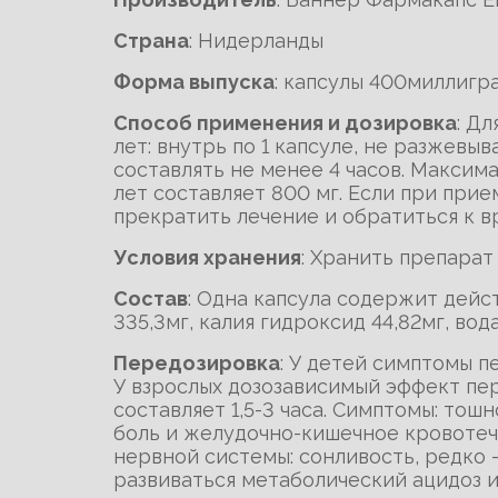
Cтрана
: Нидерланды
Форма выпуска
: капсулы 400миллигр
Способ применения и дозировка
: Д
лет: внутрь по 1 капсуле, не разжев
составлять не менее 4 часов. Максима
лет составляет 800 мг. Если при при
прекратить лечение и обратиться к вр
Условия хранения
: Хранить препарат
Состав
: Одна капсула содержит дей
335,3мг, калия гидроксид 44,82мг, вода
Передозировка
: У детей симптомы 
У взрослых дозозависимый эффект пе
составляет 1,5-3 часа. Симптомы: тошн
боль и желудочно-кишечное кровотеч
нервной системы: сонливость, редко 
развиваться метаболический ацидоз 