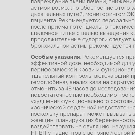
повреждение ткани печени, снижение 
астмой возможно обострение этого з
дыхательных путей, мониторингом ЭК
пациента. Рекомендуется перорально
после приема потенциально токсичес
щелочное питье с целью выведения к
продолжительные судороги следует к
бронхиальной астмы рекомендуется 
Особые указания
: Рекомендуется п
эффективной дозе, необходимой для 
периферической крови и функциональ
тщательный контроль, включающий п
гемоглобина), анализ кала на скрыту
отменить за 48 часов до исследовани
недостаточностью необходимо прокон
ухудшения функционального состояния
хронической сердечной недостаточно
поскольку препарат может вызывать 
женщин, планирующих беременность: 
воздействовать на овуляцию, наруша
НПВП у пациентов с ветряной оспой 