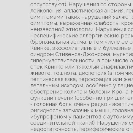
отсутствуют). Нарушения со стороны 
лейкопения, апластическая анемия, г
симптомами таких нарушений являются
симптомы, выраженная слабость, кро
неизвестной этиологии. Нарушения со
неспецифические аллергические реак
(бронхиальная астма, в том числе ее 
Квинке, эксфолиативные и буллезные 
синдром Стивенса-Джонсона, мультиф
гиперчувствительности, в том числе о
отек Квинке или тяжелый анафилактич
животе, тошнота, диспепсия (в том чис
пептическая язва, перфорация или же
летальным исходом, особенно у пациен
обострение колита и болезни Крона. 
функции печени (особенно при длител
- головная боль; очень редко - асепт
ригидность затылочных мышц, головна
ибупрофеном у пациентов с аутоимму
соединительной ткани)). Нарушения с
недостаточность, периферические о