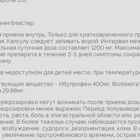
амм блистер
ля приема внутрь. Только для кратковременного п
ывая. Капсулу следует запивать водой. Интервал 
льная суточная доза составляет 1200 мг. Максимал
еме препарата в течение 2-3 дней симптомы сохр
ачу.
 в недоступном для детей месте, при температуре
ствующее вещество - Ибупрофен 400мг. Вспомога
 29,88мг.
передозировки могут возникать после приема доз
редозировки менее выражен. Период полувыведе
ота, рвота, боль в эпигастральной области или, р
ение. В более тяжелых случаях наблюдаются про
- возбуждение, судороги, дезориентация, кома. В
и увеличение протромбинового времени, острая п