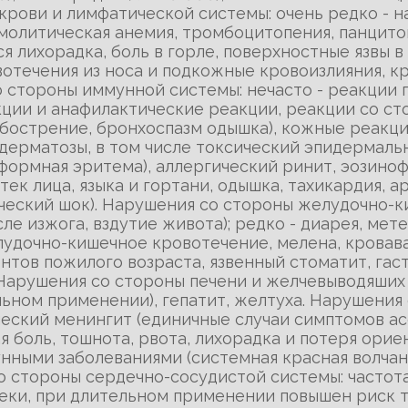
крови и лимфатической системы: очень редко - 
емолитическая анемия, тромбоцитопения, панцито
 лихорадка, боль в горле, поверхностные язвы в
вотечения из носа и подкожные кровоизлияния, к
 стороны иммунной системы: нечасто - реакции 
ции и анафилактические реакции, реакции со ст
обострение, бронхоспазм одышка), кожные реакции
дерматозы, в том числе токсический эпидермаль
ормная эритема), аллергический ринит, эозиноф
тек лица, языка и гортани, одышка, тахикардия, а
еский шок). Нарушения со стороны желудочно-киш
ле изжога, вздутие живота); редко - диарея, мете
лудочно-кишечное кровотечение, мелена, кровавая
тов пожилого возраста, язвенный стоматит, гаст
Нарушения со стороны печени и желчевыводяших 
ьном применении), гепатит, желтуха. Нарушения
ический менингит (единичные случаи симптомов ас
я боль, тошнота, рвота, лихорадка и потеря ори
нными заболеваниями (системная красная волча
о стороны сердечно-сосудистой системы: частота
теки, при длительном применении повышен риск