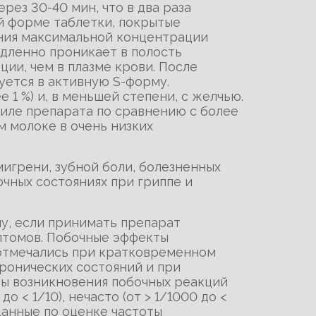
рез 30-40 мин, что в два раза
й форме таблетки, покрытые
ения максимальной концентрации
Медленно проникает в полость
ии, чем в плазме крови. После
ется в активную S-форму.
 1 %) и, в меньшей степени, с желчью.
иле препарата по сравнению с более
 молоке в очень низких
игрени, зубной боли, болезненных
очных состояниях при гриппе и
у, если принимать препарат
птомов. Побочные эффекты
отмечались при кратковременном
хронических состояний и при
ты возникновения побочных реакций
о < 1/10), нечасто (от > 1/1000 до <
 (данные по оценке частоты