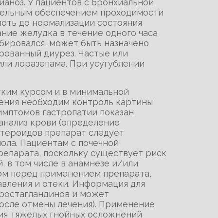
ианоз. У пациентов с бронхиальной
ательным обеспечением проходимости
лоть до нормализации состояния
ние желудка в течение одного часа
бировался, может быть назначено
рованный диурез. Частые или
ли лоразепама. При усугублении
тким курсом и в минимальной
чения необходим контроль картины
имптомов гастропатии показан
анализ крови (определение
остероидов препарат следует
нола. Пациентам с почечной
епарата, поскольку существует риск
 в том числе в анамнезе и/или
ом перед применением препарата,
вления и отеки. Информация для
простагландинов и может
осле отмены лечения). Применение
тия тяжелых гнойных осложнений