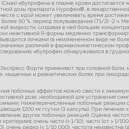
(Смах) ибупрофена в плазме крови достигается че
нтной дозы препарата Нурофен®, в лекарственно
вместе с едой может увеличивать время достиж
и более 90 %, период полувыведения (Т1/2) -2 ч. 
ной жидкости, создавая в ней большие концентрац
ски неактивной R-формы медленно трансформиру
ыводится почками (в неизмененном виде не более
значимых различий в фармакокинетическом проф
следованиях ибупрофен обнаруживался в грудном
Экспресс Форте применяют при головной боли, м
не, мышечных и ревматических болях; при лихорад
вения побочных эффектов можно свести к минимум
ктивной дозе, необходимой для устранения сим
симыми. Нижеперечисленные побочные реакции 
шающих 1200 мг/сутки (3 капсулы). При лечении 
вление других побочных реакций. Оценка часто
териев: очень часто (> 1/10), часто (от > 1/100 д
00), очень редко (< 1/10 000), частота неизвестна