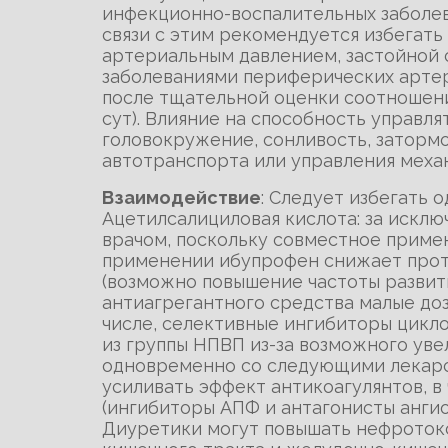
инфекционно-воспалительных заболев
связи с этим рекомендуется избегат
артериальным давлением, застойной с
заболеваниями периферических арте
после тщательной оценки соотношения
сут). Влияние на способность управ
головокружение, сонливость, заторм
автотранспорта или управления меха
Взаимодействие
: Следует избегать
Ацетилсалициловая кислота: за исключ
врачом, поскольку совместное приме
применении ибупрофен снижает прот
(возможно повышение частоты развит
антиагрегантного средства малые доз
числе, селективные ингибиторы цикло
из группы НПВП из-за возможного ув
одновременно со следующими лекарс
усиливать эффект антикоагулянтов, в
(ингибиторы АПФ и антагонисты ангио
Диуретики могут повышать нефротокс