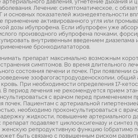
артериального давления, угнетение дыхания и ц
аболевания. Лечение: симптоматическое, с обяз
Г и основных показателей жизнедеятельности вп
е применение активированного угля или промыва
кой дозы ибупрофена. Если ибупрофен уже абсор
ислого производного ибупрофена почками, форси
упировать внутривенным введением диазепама и
применение бронходилататоров.
ринимать препарат максимально возможным коро
устранения симптомов. Во время длительного ле
ного состояния печени и почек. При появлении с
роведение эзофагогастродуоденоскопии, общий 
ю кровь. При необходимости определения 17-кет
я. В период лечения не рекомендуется прием эта
сультироваться с врачом перед применением пр
 почек. Пациентам с артериальной гипертензией,
стью, необходимо проконсультироваться с врач
задержку жидкости, повышение артериального да
препарат подавляет циклооксигеназу и синтез 
я женскую репродуктивную функцию (обратимо п
может быть связано с повышенным риском разви