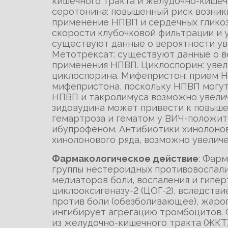
кишечного тракта и желудочно-кишеч
серотонина: повышенный риск возник
применение НПВП и сердечных глико
скорости клубочковой фильтрации и 
существуют данные о вероятности ув
Метотрексат: существуют данные о в
применения НПВП. Циклоспорин: уве
циклоспорина. Мифепристон: прием НП
мифепристона, поскольку НПВП могу
НПВП и такролимуса возможно увели
зидовудина может привести к повыш
гемартроза и гематом у ВИЧ-положит
ибупрофеном. Антибиотики хинолонов
хинолонового ряда, возможно увеличе
Фармакологическое действие
: Фар
группы нестероидных противовоспали
медиаторов боли, воспаления и гипер
циклооксигеназу-2 (ЦОГ-2), вследств
против боли (обезболивающее), жаро
ингибирует агрегацию тромбоцитов. 
из желудочно-кишечного тракта (ЖКТ