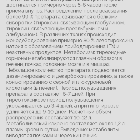
достигается примерно через 5-6 часов после
приема внутрь. Распределение: после всасывания
более 99 % препарата связывается с белками
сыворотки (тироксин-связывающим глобулином,
тироксин-связывающим преальбумином и
альбумином). В различных тканях происходит
монодейодирование примерно 80 % левотироксина
натрия с образованием трийодтиронина (Тз) и
неактивных продуктов. Метаболизм: тиреоидные
гормоны метаболизируются главным образом в
печени, почках, головном мозге и в мышцах.
Небольшое количество препарата подвергается
дезаминированию и декарбоксилированию, а также
конъюгированию с серной и глюкуроновой
кислотами (в печени). Период полувыведения
препарата составляет 6-7 дней. При
тиреотоксикозе период полувыведения
укорачивается до 3-4 дней, а при гипотиреозе
удлиняется до 9-10 дней. Расчетный объем
распределения составляет 10-12 л.
Метаболический клиренс составляет около 1,2 л
плазмы крови в сутки. Выведение: метаболиты
выводятся почками и через кишечник.