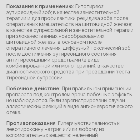
Показания к применению
: Гипотиреоз;
эутиреоидный зоб; в качестве заместительной
терапии и для профилактики рецидива зоба после
оперативных вмешательств на щитовидной железе;
в качестве супрессивной и заместительной терапии
при злокачественных новообразованиях
щитовидной железы, в основном после
оперативного лечения; диффузный токсический зоб:
после достижения эутиреоидного состояния
антитиреоидными средствами (в виде
комбинированной или монотерапии); в качестве
диагностического средства при проведении теста
тиреоидной супрессии.
Побочное действие
: При правильном применении
препарата под контролем врача побочные эффекты
не наблюдаются. Были зарегистрированы случаи
аллергических реакций в виде ангионевротического
отека.
Противопоказания
: Гиперчувствительность к
левотироксину натрия и/или любому из
вспомогательных веществ; нелеченый