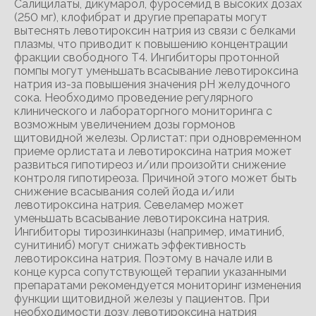
Салицилаты, дикумарол, фуросемид в высоких дозах
(250 мг), клофибрат и другие препараты могут
вытеснять левотироксин натрия из связи с белками
плазмы, что приводит к повышению концентрации
фракции свободного Т4. Ингибиторы протонной
помпы могут уменьшать всасывание левотироксина
натрия из-за повышения значения pH желудочного
сока. Необходимо проведение регулярного
клинического и лабораторгного мониторинга с
возможным увеличением дозы гормонов
щитовидной железы. Орлистат: при одновременном
приеме орлистата и левотироксина натрия может
развиться гипотиреоз и/или произойти снижение
контроля гипотиреоза. Причиной этого может быть
снижение всасывания солей йода и/или
левотироксина натрия. Севеламер может
уменьшать всасывание левотироксина натрия.
Ингибиторы тирозинкиназы (например, иматиниб,
сунитиниб) могут снижать эффективность
левотироксина натрия. Поэтому в начале или в
конце курса сопутствующей терапии указанными
препаратами рекомендуется мониторинг изменения
функции щитовидной железы у пациентов. При
необходимости дозу левотироксина натрия