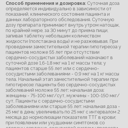
Способ применения и дозировка
: Суточная доза
определяется индивидуально в зависимости от
показаний, клинического состояния пациента и
данных лабораторного обследования. Суточную
дозу препарата принимают внутрь утром натощак,
по крайней мере, за 30 минут до приема пищи,
запивая таблетку небольшим количеством
жидкости (полстакана воды) и не разжевывая. При
проведении заместительной терапии гипотиреоза у
пациентов моложе 55 лет при отсутствии
сердечно-сосудистых заболеваний назначают в
суточной дозе 1,6-1,8 мкг на 1 кг массы тела; у
пациентов старше 55 лет или с сердечно-
сосудистыми заболеваниями - 0,9 мкг на 1 кг массы
тела. Начальный этап заместительной терапии при
гипотиреозе: пациенты без сердечно-сосудистых
заболеваний моложе 55 лет: начальная доза:
женщины - 75-100 мкг/сут, мужчины - 100-150 мкг/
сут. Пациенты с сердечно-сосудистыми
заболеваниями или старше 55 лет: начальная доза -
25 мкг в день; увеличивать по 25 мкг с интервалом 2
месяца до нормолизации показателя ТТГ в крови;
при появлении или ухудшении симптомов со