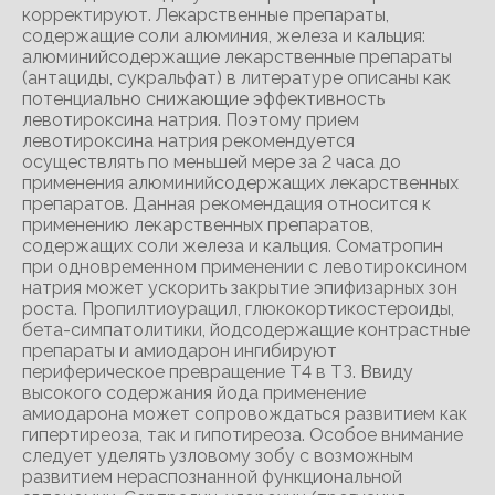
корректируют. Лекарственные препараты,
содержащие соли алюминия, железа и кальция:
алюминийсодержащие лекарственные препараты
(антациды, сукральфат) в литературе описаны как
потенциально снижающие эффективность
левотироксина натрия. Поэтому прием
левотироксина натрия рекомендуется
осуществлять по меньшей мере за 2 часа до
применения алюминийсодержащих лекарственных
препаратов. Данная рекомендация относится к
применению лекарственных препаратов,
содержащих соли железа и кальция. Соматропин
при одновременном применении с левотироксином
натрия может ускорить закрытие эпифизарных зон
роста. Пропилтиоурацил, глюкокортикостероиды,
бета-симпатолитики, йодсодержащие контрастные
препараты и амиодарон ингибируют
периферическое превращение Т4 в ТЗ. Ввиду
высокого содержания йода применение
амиодарона может сопровождаться развитием как
гипертиреоза, так и гипотиреоза. Особое внимание
следует уделять узловому зобу с возможным
развитием нераспознанной функциональной