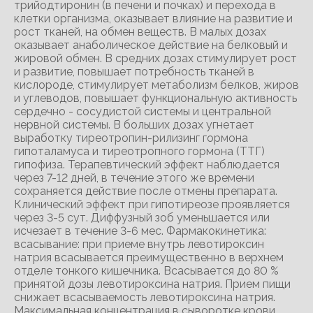
трийодтиронин (в печени и почках) и перехода в
клетки организма, оказывает влияние на развитие и
рост тканей, на обмен веществ. В малых дозах
оказывает анаболическое действие на белковый и
жировой обмен. В средних дозах стимулирует рост
и развитие, повышает потребность тканей в
кислороде, стимулирует метаболизм белков, жиров
и углеводов, повышает функциональную активность
сердечно - сосудистой системы и центральной
нервной системы. В больших дозах угнетает
выработку тиреотропин-рилизинг гормона
гипоталамуса и тиреотропного гормона (ТТГ)
гипофиза. Терапевтический эффект наблюдается
через 7-12 дней, в течение этого же времени
сохраняется действие после отмены препарата.
Клинический эффект при гипотиреозе проявляется
через 3-5 сут. Диффузный зоб уменьшается или
исчезает в течение 3-6 мес. Фармакокинетика:
всасывание: при приеме внутрь левотироксин
натрия всасывается преимущественно в верхнем
отделе тонкого кишечника. Всасывается до 80 %
принятой дозы левотироксина натрия. Прием пищи
снижает всасываемость левотироксина натрия.
Максимальная концентрация в сыворотке крови