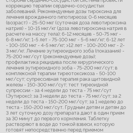
стороны сердечно-сосудистой системы провести
коррекцию терапии сердечно-сосудистых
заболеваний. Рекомендуемые дозы тироксина для
лечения врожденного гипотиреоза: 0-6 месяцев
(возраст) - 25-50 мкг (суточная доза левотироксина
натрия) - 10-15 мкг/кг (доза левотироксина натрия в
расчете на массу тела); 6-12 месяцев - 50-75 мкг -
6-8 мкг/кг; 1-5 лет - 75-100 мкг - 5-6 мкг/кг; 6-12 лет
- 100-150 мкг - 4-5 мкг/кг; >12 лет - 100-200 мкг - 2-
3 мкг/кг. Лечение эутиреоидного зоба (показания) -
75-200 мкг/сут (рекомендуемые дозы);
профилактика рецидива после хирургического
лечения эутиреоидного зоба - 75-200 мкг/сут; в
комплексной терапии тиреотоксикоза - 50-100
мкг/сут; супрессивная терапия рака щитовидной
железы - 150-300 мкг/сут; тест тиреоидной
супрессии - за 4 недели до теста - 75 мкг/сут
(Эутирокс); за 3 недели до теста - 75 мкг/сут; за 2
недели до теста - 150-200 мкг/сут; за 1 неделю до
теста - 150-200 мкг/сут. Грудным детям и детям до
3 лет суточную дозу препарата дают в один прием
за 30 минут до первого кормления. Таблетку
растворяют в воде до тонкой взвеси, которую
готовят непосредственно перед приемом