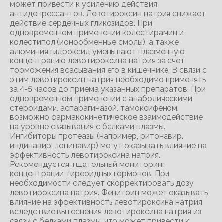
может привести к усилению действия
антидепрессантов. Левотироксин натрия снижает
действие сердечных гликозидов. При
одновременном применении колестирамин и
колестипол (ионообменные смолы), а также
алюминия гидроксид уменьшают плазменную
концентрацию левотироксина натрия за счет
торможения всасывания его в кишечнике. В связи с
этим левотироксин натрия необходимо применять
за 4-5 часов до приема указанных препаратов. При
одновременном применении с анаболическими
стероидами, аспарагиназой, тамоксифеном,
возможно фармакокинетическое взаимодействие
на уровне связывания с белками плазмы.
Ингибиторы протеазы (например, ритонавир.
индинавир, лопинавир) могут оказывать влияние на
эффективность левотироксина натрия.
Рекомендуется тщательный мониторинг
концентрации тиреоидных гормонов. При
необходимости следует скорректировать дозу
левотироксина натрия. Фенитоин может оказывать
влияние на эффективность левотироксина натрия
вследствие вытеснения левотироксина натрия из
связи с белками плазмы, что может привести к