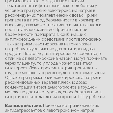
противопоказано. Нет данных о наличии
тератогенного и фетотоксического действия у
человека при приеме левотироксина натрия в
рекомендуемых терапевтических дозах. Прием
препарата в период беременности в чрезмерно
высоких дозах может негативно влиять на плод и
постнатальное развитие. Применение при
беременности препарата в комбинации с
антитиреоидными средствами противопоказано,
так как прием левотироксина натрия может
потребовать увеличение доз антитиреоидных
средств. Поскольку антитиреоидные средства, в
отличие от левотироксина натрия, могут проникать
через плаценту, то у плода может развиться
гипотиреоз. Левотироксин натрия проникает в
грудное молоко в период грудного вскармливания.
Однако при применении левотироксина натрия в
рекомендованных терапевтических дозах
концентрация тиреоидных гормонов в грудном
молоке не достигает уровня, способного вызвать
гипертиреоз и подавления секреции ТТГ у ребенка.
Взаимодействие
: Применение трициклических
антидепрессантов с левотироксином натрия