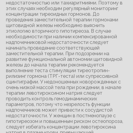
недостаточностью или тахиаритмиями. Поэтому в
этих случаях необходим регулярный мониторинг
концентрации тиреоидных гормонов. До
проведения заместительной терапии гормонами
щитовидной железы необходимо выяснить
этиологию вторичного гипотиреоза. В случае
необходимости при наличии компенсированной
надпочечниковой недостаточности следует
начинать проведение соответствующей
заместительной терапии. При подозрении на
развитие функциональной автономии щитовидной
железы до начала терапии рекомендуется
выполнение теста стимуляции тиреотропин-
рилизинг гормона (ТРГ-теста) или супрессивной
сцинтиграфии. У недоношенных новорожденных с
очень низкой массой тела при рождении, в начале
терапии левотироксином натрия следует
проводить контроль гемодинамических
параметров, потому что незрелость функции
надпочечников может привести к сосудистой
недостаточности. У женщин в постменопаузе с
гипотиреозом и повышенным риском остеопороза,
следует избегать концентрации левотироксина
натрия в плазме крови, превышающей