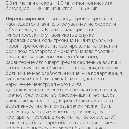
3,5 мг, магния стеарат -1,0 мг, лимонная кислота
безводная - 0.85 мг, маннитол - 69,575 мг.
Передозировка
: При передозировке препарата
наблюдается значительное увеличение скорости
обмена веществ. Клинические признаки
гипертиреоза могут возникать в случае
передозировки, если превышен индивидуальный
порог переносимости левотироксина натрия, или
если доза препарата с момента начала терапии
повышается слишком быстро. Симптомы,
характерные для гипертиреоза: сердечные аритмии,
тахикардия, сердцебиение, стенокардия, головная
боль, мышечная слабость и мышечные подергивания,
гиперемия (особенно лица), лихорадка, рвота,
нарушение менструального цикла,
доброкачественная внутричерепная гипертензия,
тремор, беспокойство, бессонница, гипергидроз,
снижение массы тела, диарея. В зависимости от
выраженности симптомов, врачом может быть
рекомендовано уменьшение суточной дозы
препарата, перерыв в лечении на несколько дней,
назначение бета-адреноблокаторов. При приеме
предельно высоких доз может быть назначен