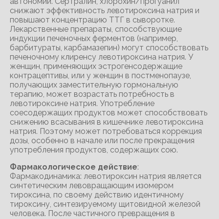
автономии. Сертралин, хлорохин/прогуанил
снижают эффективность левотироксина натрия и
повышают концентрацию ТТГ в сыворотке.
Лекарственные препараты, способствующие
индукции печеночных ферментов (например,
барбитураты, карбамазепин) могут способствовать
печеночному клиренсу левотироксина натрия. У
женщин, применяющих эстрогенсодержащие
контрацептивы, или у женщин в постменопаузе,
получающих заместительную гормональную
терапию, может возрастать потребность в
левотироксине натрия. Употребление
соесодержащих продуктов может способствовать
снижению всасывания в кишечнике левотироксина
натрия. Поэтому может потребоваться коррекция
дозы, особенно в начале или после прекращения
употребления продуктов, содержащих сою.
Фармакологическое действие
:
Фармакодинамика: левотироксин натрия является
синтетическим левовращающим изомером
тироксина, по своему действию идентичному
тироксину, синтезируемому щитовидной железой
человека. После частичного превращения в