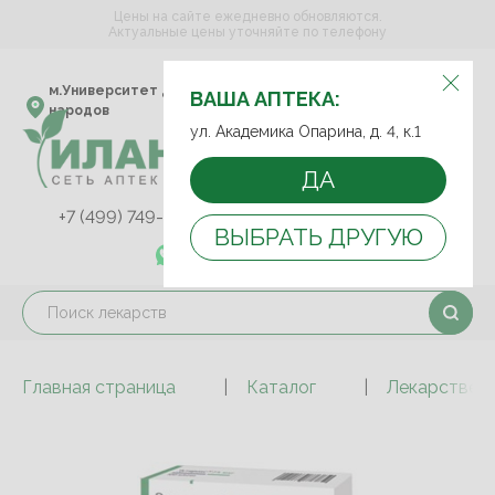
Цены на сайте ежедневно обновляются.
Актуальные цены уточняйте по телефону
ВЫБЕРИТЕ АПТЕКУ:
м.Университет дружбы
ул. Академика Опарина,
ВАША АПТЕКА:
народов
д. 4, к.1
ул. Академика Опарина, д. 4, к.1
ДА
+7 (499) 749-75-92
+7 (499) 749-74-89
ВЫБРАТЬ ДРУГУЮ
+7 (989) 579-78-73
Главная страница
Каталог
Лекарствен