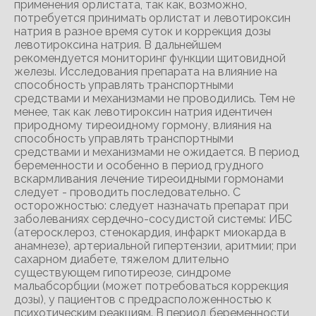
применения орлистата, так как, возможно,
потребуется принимать орлистат и левотироксин
натрия в разное время суток и коррекция дозы
левотироксина натрия. В дальнейшем
рекомендуется мониторинг функции щитовидной
железы. Исследования препарата на влияние на
способность управлять транспортными
средствами и механизмами не проводились. Тем не
менее, так как левотироксин натрия идентичен
природному тиреоидному гормону, влияния на
способность управлять транспортными
средствами и механизмами не ожидается. В период
беременности и особенно в период грудного
вскармливания лечение тиреоидными гормонами
следует - проводить последовательно. С
осторожностью: следует назначать препарат при
заболеваниях сердечно-сосудистой системы: ИБС
(атеросклероз, стенокардия, инфаркт миокарда в
анамнезе), артериальной гипертензии, аритмии; при
сахарном диабете, тяжелом длительно
существующем гипотиреозе, синдроме
мальабсорбции (может потребоваться коррекция
дозы), у пациентов с предрасположенностью к
психотическим реакциям. В период беременности