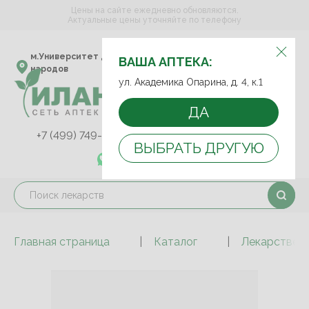
Цены на сайте ежедневно обновляются.
Актуальные цены уточняйте по телефону
ВЫБЕРИТЕ АПТЕКУ:
м.Университет дружбы
ул. Академика Опарина,
ВАША АПТЕКА:
народов
д. 4, к.1
ул. Академика Опарина, д. 4, к.1
ДА
+7 (499) 749-75-92
+7 (499) 749-74-89
ВЫБРАТЬ ДРУГУЮ
+7 (989) 579-78-73
Главная страница
Каталог
Лекарствен