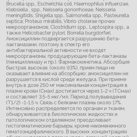
Brucella spp., Escherichia coli, Haemophilus influenzae,
Klebsiella , spp., Neisseria gonorrhoeae, Neisseria
meningitidis, Shigella spp., Salmonella spp., Pasteurella
septica; Proteus mirabilis, Vibrio cholerae прочих
микроорганизмов: Clostridium spp., Leptospira spp., а
также Helicobacter pylori, Borrelia burgdorferi.
Амоксициллин подвергается разрушению бета-
лактамазами, поэтому в спектр его
антибактериальной активности не входят
микроорганизмы, продуцирующие бета-лактамазы
(пенициллиназу и пр.). Фармакокинетика. Абсорбция
быстрая, высокая, (около 93%), прием пищи не
оказывает влияния на абсорбцию; амоксициллин не
разрушается в кислой среде желудка. При приеме
внутрь в дозе 250 мг максимальная концентрация в
плазме крови (Смах) достигается через 1-2 ч (ТСмах)
и составляет 3,5-5 мкг/мл. Период полувыведения
(Т1/2) -1-1,5 ч. Связь с белками плазмы около 17%.
Интенсивно распределяется по органам и тканям,
обнаруживается в биологических жидкостях и
патологическом отделяемом; преодолевает
гистогематические барьеры, кроме неизмененного
гематоэнцефалического. В высоких .концентрациях