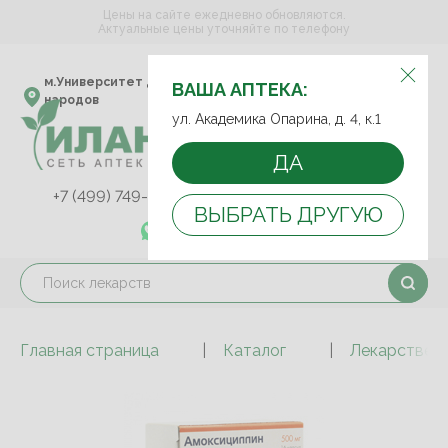
Цены на сайте ежедневно обновляются.
Актуальные цены уточняйте по телефону
ВЫБЕРИТЕ АПТЕКУ:
м.Университет дружбы
ул. Академика Опарина,
ВАША АПТЕКА:
народов
д. 4, к.1
ул. Академика Опарина, д. 4, к.1
ДА
+7 (499) 749-75-92
+7 (499) 749-74-89
ВЫБРАТЬ ДРУГУЮ
+7 (989) 579-78-73
Главная страница
Каталог
Лекарствен