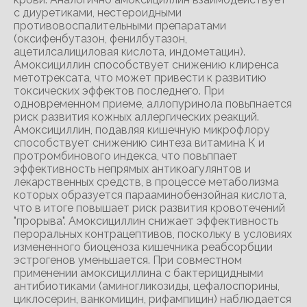
с диуретиками, нестероидными
противовоспалительными препаратами
(оксифенбутазон, фенилбутазон,
ацетилсалициловая кислота, индометацин).
Амоксициллин способствует снижению клиренса
метотрексата, что может привести к развитию
токсических эффектов последнего. При
одновременном приеме, аллопуринола повьпнается
риск развития кожных аллергических реакций.
Амоксициллин, подавляя кишечную микрофлору
способствует снижению синтеза витамина К и
протромбинового индекса, что повьппает
эффективность непрямых антикоагулянтов и
лекарственных средств, в процессе метаболизма
которых образуется парааминобензойная кислота,
что в итоге повышает риск развития кровотечений
"прорыва". Амоксициллин снижает эффективность
пероральных контрацептивов, поскольку в условиях
измененного биоценоза кишечника реабсорбции
эстрогенов уменьшается. При совместном
применении амоксициллина с бактерицидными
антибиотиками (аминогликозиды, цефалоспорины,
циклосерин, ванкомицин, рифампицин) наблюдается