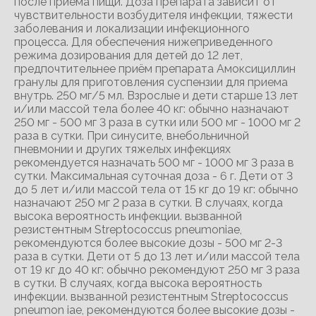
после приема пищи. Доза препарата зависит от
чувствительности возбудителя инфекции, тяжести
заболевания и локализации инфекционного
процесса. Для обеспечения нижеприведенного
режима дозирования для детей до 12 лет,
предпочтительнее приём препарата Амоксициллин
гранулы для приготовления суспензии для приема
внутрь. 250 мг/5 мл. Взрослые и дети старше 13 лет
и/или массой тела более 40 кг: обычно назначают
250 мг - 500 мг 3 раза в сутки или 500 мг - 1000 мг 2
раза в сутки. При синусите, внебольничной
пневмонии и других тяжелых инфекциях
рекомендуется назначать 500 мг - 1000 мг 3 раза в
сутки. Максимальная суточная доза - 6 г. Дети от 3
до 5 лет и/или массой тела от 15 кг до 19 кг: обычно
назначают 250 мг 2 раза в сутки. В случаях, когда
высока вероятность инфекции. вызванной
резистентным Streptococcus pneumoniae,
рекомендуются более высокие дозы - 500 мг 2-3
раза в сутки. Дети от 5 до 13 лет и/или массой тела
от 19 кг до 40 кг: обычно рекомендуют 250 мг 3 раза
в сутки. В случаях, когда высока вероятность
инфекции. вызванной резистентным Streptococcus
pneumon iae, рекомендуются более высокие дозы -