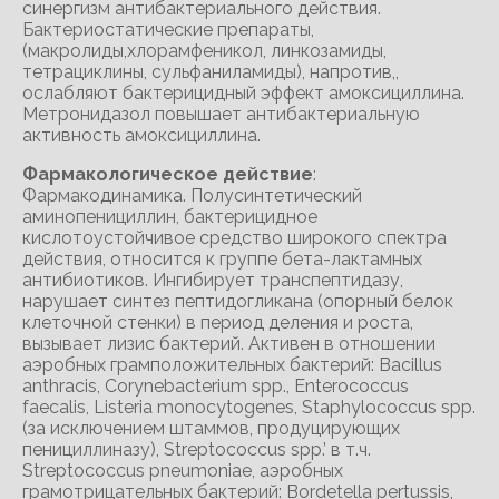
синергизм антибактериального действия.
Бактериостатические препараты,
(макролиды,хлорамфеникол, линкозамиды,
тетрациклины, сульфаниламиды), напротив,,
ослабляют бактерицидный эффект амоксициллина.
Метронидазол повышает антибактериальную
активность амоксициллина.
Фармакологическое действие
:
Фармакодинамика. Полусинтетический
аминопенициллин, бактерицидное
кислотоустойчивое средство широкого спектра
действия, относится к группе бета-лактамных
антибиотиков. Ингибирует транспептидазу,
нарушает синтез пептидогликана (опорный белок
клеточной стенки) в период деления и роста,
вызывает лизис бактерий. Активен в отношении
аэробных грамположительных бактерий: Bacillus
anthracis, Corynebacterium spp., Enterococcus
faecalis, Listeria monocytogenes, Staphylococcus spp.
(за исключением штаммов, продуцирующих
пенициллиназу), Streptococcus spp.’ в т.ч.
Streptococcus pneumoniae, аэробных
грамотрицательных бактерий: Bordetella pertussis,