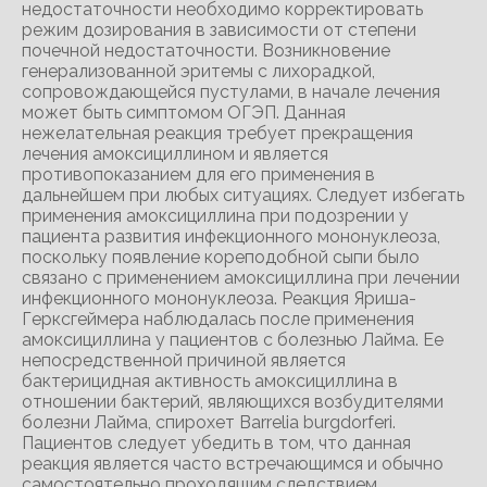
недостаточности необходимо корректировать
режим дозирования в зависимости от степени
почечной недостаточности. Возникновение
генерализованной эритемы с лихорадкой,
сопровождающейся пустулами, в начале лечения
может быть симптомом ОГЭП. Данная
нежелательная реакция требует прекращения
лечения амоксициллином и является
противопоказанием для его применения в
дальнейшем при любых ситуациях. Следует избегать
применения амоксициллина при подозрении у
пациента развития инфекционного мононуклеоза,
поскольку появление кореподобной сыпи было
связано с применением амоксициллина при лечении
инфекционного мононуклеоза. Реакция Яриша-
Герксгеймера наблюдалась после применения
амоксициллина у пациентов с болезнью Лайма. Ее
непосредственной причиной является
бактерицидная активность амоксициллина в
отношении бактерий, являющихся возбудителями
болезни Лайма, спирохет Barrelia burgdorferi.
Пациентов следует убедить в том, что данная
реакция является часто встречающимся и обычно
самостоятельно проходящим следствием