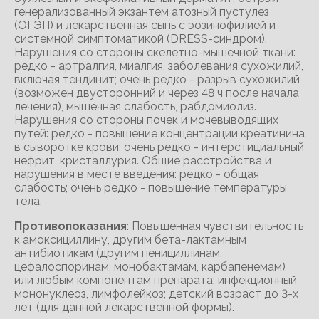
генерализованный экзантем атозный пустулез
(ОГЭП) и лекарственная сыпь с эозинофилией и
системной симптоматикой (DRESS-синдром).
Нарушения со стороны скелетно-мышечной ткани:
редко - артралгия, миалгия, заболевания сухожилий,
включая тендинит; очень редко - разрыв сухожилий
(возможен двусторонний и через 48 ч после начала
лечения), мышечная слабость, рабдомиолиз.
Нарушения со стороны почек и мочевыводящих
путей: редко - повышение концентрации креатинина
в сыворотке крови; очень редко - интерстициальный
нефрит, кристаллурия. Общие расстройства и
нарушения в месте введения: редко - общая
слабость; очень редко - повышение температуры
тела.
Противопоказания
: Повышенная чувствительность
к амоксициллину, другим бета-лактамным
антибиотикам (другим пенициллинам,
цефалоспоринам, монобактамам, карбапенемам)
или любым компонентам препарата; инфекционный
мононуклеоз, лимфолейкоз; детский возраст до 3-х
лет (для данной лекарственной формы).