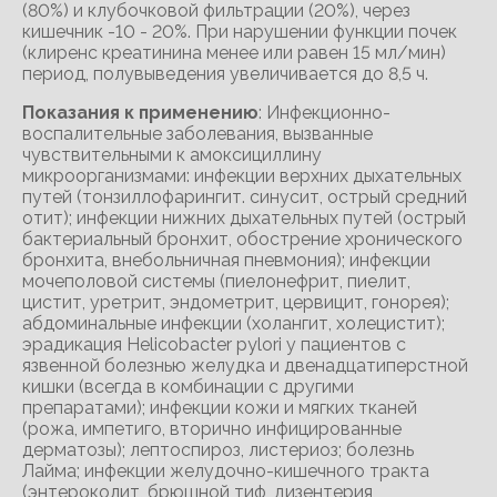
(80%) и клубочковой фильтрации (20%), через
кишечник -10 - 20%. При нарушении функции почек
(клиренс креатинина менее или равен 15 мл/мин)
период, полувыведения увеличивается до 8,5 ч.
Показания к применению
: Инфекционно-
воспалительные заболевания, вызванные
чувствительными к амоксициллину
микроорганизмами: инфекции верхних дыхательных
путей (тонзиллофарингит. синусит, острый средний
отит); инфекции нижних дыхательных путей (острый
бактериальный бронхит, обострение хронического
бронхита, внебольничная пневмония); инфекции
мочеполовой системы (пиелонефрит, пиелит,
цистит, уретрит, эндометрит, цервицит, гонорея);
абдоминальные инфекции (холангит, холецистит);
эрадикация Helicobacter pylori у пациентов с
язвенной болезнью желудка и двенадцатиперстной
кишки (всегда в комбинации с другими
препаратами); инфекции кожи и мягких тканей
(рожа, импетиго, вторично инфицированные
дерматозы); лептоспироз, листериоз; болезнь
Лайма; инфекции желудочно-кишечного тракта
(энтероколит, брюшной тиф, дизентерия,