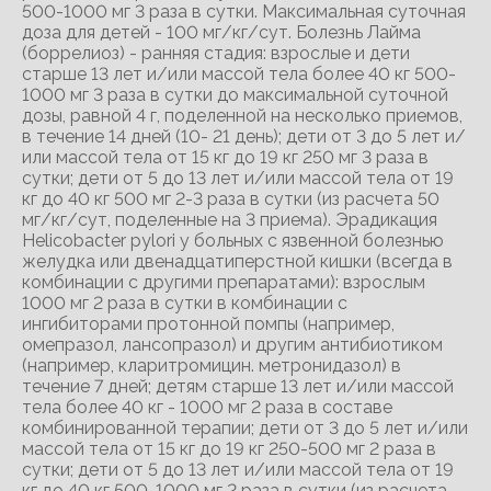
500-1000 мг 3 раза в сутки. Максимальная суточная
доза для детей - 100 мг/кг/сут. Болезнь Лайма
(боррелиоз) - ранняя стадия: взрослые и дети
старше 13 лет и/или массой тела более 40 кг 500-
1000 мг 3 раза в сутки до максимальной суточной
дозы, равной 4 г, поделенной на несколько приемов,
в течение 14 дней (10- 21 день); дети от 3 до 5 лет и/
или массой тела от 15 кг до 19 кг 250 мг 3 раза в
сутки; дети от 5 до 13 лет и/или массой тела от 19
кг до 40 кг 500 мг 2-3 раза в сутки (из расчета 50
мг/кг/сут, поделенные на 3 приема). Эрадикация
Helicobacter pylori у больных с язвенной болезнью
желудка или двенадцатиперстной кишки (всегда в
комбинации с другими препаратами): взрослым
1000 мг 2 раза в сутки в комбинации с
ингибиторами протонной помпы (например,
омепразол, лансопразол) и другим антибиотиком
(например, кларитромицин. метронидазол) в
течение 7 дней; детям старше 13 лет и/или массой
тела более 40 кг - 1000 мг 2 раза в составе
комбинированной терапии; дети от 3 до 5 лет и/или
массой тела от 15 кг до 19 кг 250-500 мг 2 раза в
сутки; дети от 5 до 13 лет и/или массой тела от 19
кг до 40 кг 500-1000 мг 2 раза в сутки (из расчета