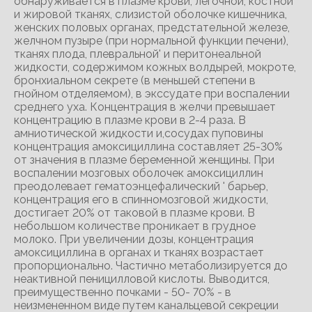
обнаруживается в плазме крови, легочной, костной
и жировой тканях, слизистой оболочке кишечника,
женских половых органах, предстательной железе,
желчном пузыре (при нормальной функции печени),
тканях плода, плевральной' и перитонеальной
жидкости, содержимом кожных волдырей, мокроте,
бронхиальном секрете (в меньшей степени в
гнойном отделяемом), в экссудате при воспалении
среднего уха. Концентрация в желчи превышает
концентрацию в плазме крови в 2-4 раза. В
амниотической жидкости и,сосудах пуповины
концентрация амоксициллина составляет 25-30%
от значения в плазме беременной женщины. При
воспалении мозговых оболочек амоксициллин
преодолевает гематоэнцефалический ' барьер,
концентрация его в спинномозговой жидкости,
достигает 20% от таковой в плазме крови. В
небольшом количестве проникает в грудное
молоко. При увеличении дозы, концентрация
амоксициллина в органах и тканях возрастает
пропорционально. Частично метаболизируется до
неактивной пеницилловой кислоты. Выводится,
преимущественно почками - 50- 70% - в
неизмененном виде путем канальцевой секреции