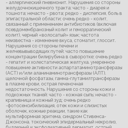
- аллергический пневмонит. Нарушения со стороны
желудочнокишечного тракта: часто - диарея и
тошнота; нечасто - рвота; редко - диспепсия, боль в
эпигастральной области; очень редко - колит,
связанный с применением антибиотиков (включая
псевдомембранозный колит и геморрагический
колит), черный «волосатый» язык; частота
неизвестна - изменение вкуса, стоматит, глоссит.
Нарушения со стороны печени и
желчевывыводящих путей: часто повышение
концентрации билирубина в сыворотке; очень редко
- гепатит и холестатическая желтуха. умеренное
повышение активности аспартатаминотрансферазы
(ACT) и/или аланинаминотрансферазы (АЛТ).
щелочной фосфатазы, гамма-глутамилтрансферазы
в плазме крови, острая печеночная
недостаточность. Нарушения со стороны кожи и
подкожных тканей: часто - кожная сыпь; нечасто -
крапивница и кожный зуд; очень редко
-фотосенсибилизация, отек кожи и слизистых
оболочек, кожные реакции, такие как
мультиформная эритема, синдром Стивенса-
Джонсона. токсический эпидермальный некролиз,
буллезный и эксфолиативный дерматит, острый