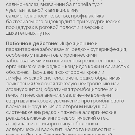
сальмонеллез, вызванный Salmonella typhi,
чувствительной к ампициллину,
сальмонеллоносительство; профилактика
бактериального эндокардита при хирургических
процедурах в роговой полости и верхних
дыхательных путях.
Побочное действие
: Инфекционные и
паразитарные заболевания: редко - суперинфекция,
особенно у пациентов с хроническими
заболеваниями или пониженной резистентностью
организма: очень редко - кандидоз кожи и слизистых
оболочек. Нарушения со стороны крови и
лимфатической системы: очень редко обратимая
лейкопения (включая тяжелую нейтропению или
агранулоцитоз), обратимая тромбоцитопения и
гемолитическая анемия, увеличение времени
свертывания крови, увеличение протромбинового
времени. Нарушения со стороны иммунной
системы: очень редко - тяжелые аллергические
реакции, включая ангионевротический отек,
анафилаксию, сывороточную болезнь и
аллергический васкулит; частота неизвестна -