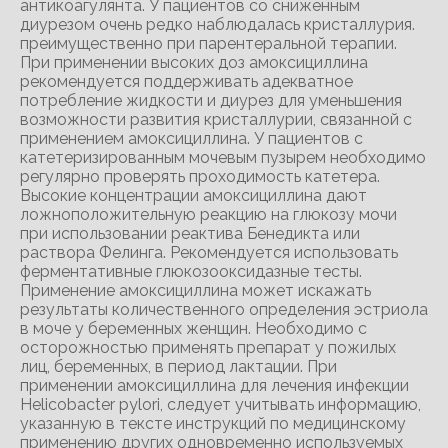
антикоагулянта. У пациентов со сниженным
диурезом очень редко наблюдалась кристаллурия.
преимущественно при парентеральной терапии.
При применении высоких доз амоксициллина
рекомендуется поддерживать адекватное
потребление жидкости и диурез для уменьшения
возможности развития кристаллурии, связанной с
применением амоксициллина. У пациентов с
катетеризированным мочевым пузырем необходимо
регулярно проверять проходимость катетера.
Высокие концентрации амоксициллина дают
ложноположительную реакцию на глюкозу мочи
при использовании реактива Бенедикта или
раствора Фелинга. Рекомендуется использовать
ферментативные глюкозооксидазные тесты.
Применение амоксициллина может искажать
результаты количественного определения эстриола
в моче у беременных женщин. Необходимо с
осторожностью применять препарат у пожилых
лиц, беременных, в период лактации. При
применении амоксициллина для лечения инфекции
Helicobacter pylori, следует учитывать информацию,
указанную в тексте инструкций по медицинскому
применению других одновременно используемых