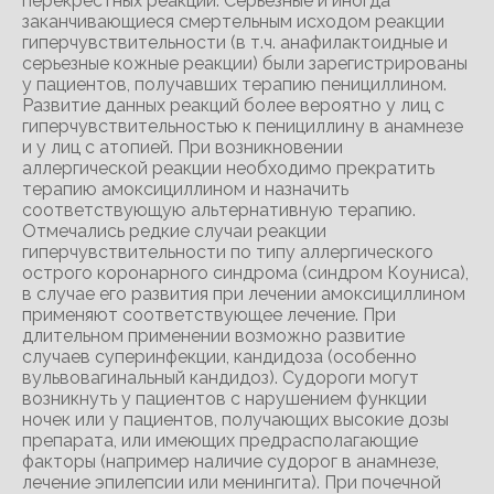
перекрестных реакций. Серьезные и иногда
заканчивающиеся смертельным исходом реакции
гиперчувствительности (в т.ч. анафилактоидные и
серьезные кожные реакции) были зарегистрированы
у пациентов, получавших терапию пенициллином.
Развитие данных реакций более вероятно у лиц с
гиперчувствительностью к пенициллину в анамнезе
и у лиц с атопией. При возникновении
аллергической реакции необходимо прекратить
терапию амоксициллином и назначить
соответствующую альтернативную терапию.
Отмечались редкие случаи реакции
гиперчувствительности по типу аллергического
острого коронарного синдрома (синдром Коуниса),
в случае его развития при лечении амоксициллином
применяют соответствующее лечение. При
длительном применении возможно развитие
случаев суперинфекции, кандидоза (особенно
вульвовагинальный кандидоз). Судороги могут
возникнуть у пациентов с нарушением функции
ночек или у пациентов, получающих высокие дозы
препарата, или имеющих предрасполагающие
факторы (например наличие судорог в анамнезе,
лечение эпилепсии или менингита). При почечной