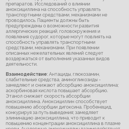
препаратов. Исследований о влиянии
амоксициллина на способность управлять
транспортными средствами, механизмами не
проводилось. Пациенты должны быть
предупреждены о возможности развития
аллергических реакций, головокружения и
появления судорог, которые могут повлиять на
способность управлять транспортными
средствами, механизмами. При появлении
описанных нежелательных явлений следует
воздержаться от выполнения указанных видов
деятельности.
Взаимодействие
: Антациды, глюкозамин,
слабительные средства, аминогликозиды -
замедляют и снижают абсорбцию амоксициллина;
аскорбиновая кислота повышает абсорбцию.
Этанол снижает скорость абсорбции
амоксициллина. Амоксициллин способствует
повышению абсорбции дигоксина. Пробенецид,
конкурируя за путь выведения; замедляет
элиминацию амоксициллина, что приводит к
повышению концентрации амоксициллина в плазме
крови. Аналогично амоксициллин взаимодействует