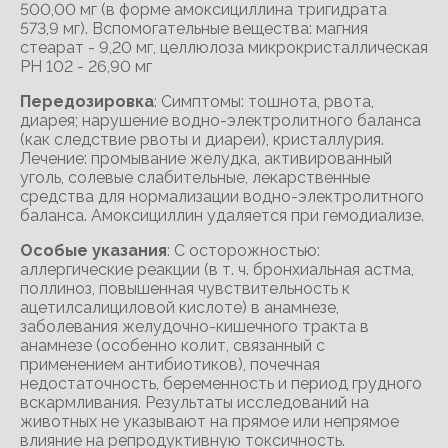
500,00 мг (в форме амоксициллина тригидрата
573,9 мг). Вспомогательные вещества: магния
стеарат - 9,20 мг, целлюлоза микрокристаллическая
РH 102 - 26,90 мг
Передозировка
: Симптомы: тошнота, рвота,
диарея; нарушение водно-электролитного баланса
(как следствие рвоты и диареи), кристаллурия.
Лечение: промывание желудка, активированный
уголь, солевые слабительные, лекарственные
средства для нормализации водно-электролитного
баланса. Амоксициллин удаляется при гемодиализе.
Особые указания
: С осторожностью:
аллергические реакции (в т. ч. бронхиальная астма,
поллиноз, повышенная чувствительность к
ацетилсалициловой кислоте) в анамнезе,
заболевания желудочно-кишечного тракта в
анамнезе (особенно колит, связанный с
применением антибиотиков), почечная
недостаточность, беременность и период грудного
вскармливания. Результаты исследований на
животных не указывают на прямое или непрямое
влияние на репродуктивную токсичность.