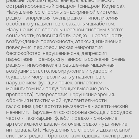
реакция Яриша-Герксгеймера, аллергический
острый коронарный синдром (синдром Коуниса).
Нарушения со стороны эндокринной системы,
редко - анорексия; очень редко - гипогликемия,
особенно у пациентов с сахарным диабетом.
Нарушения со стороны нервной системы. часто:
сонливость, головная боль; редко - нервозность,
возбуждение, тревожность, атаксия, изменение
поведения, периферическая нейропатия,
беспокойство, нарушение сна, депрессия,
парестезия, тремор, спутанность сознания; очень
редко - гиперкинезия (повышенная мышечная
возбудимость), головокружение и судороги
(судороги могут возникать у пациентов с
нарушением функции почек, эпилепсией,
менингитом или получающих высокие дозы
препарата), гиперестезия, нарушение зрения.
обоняния и тактильной чувствительности,
галлюцинации: частота неизвестна - асептический
менингит. Нарушения со стороны сердца и сосудов:
часто - тахикардия, флебит; редко - снижение
артериального давления; очень редко - удлинение
интервала QT. Нарушения со стороны дыхательной
системы, редко - бронхоспазм, одышка; очень редко