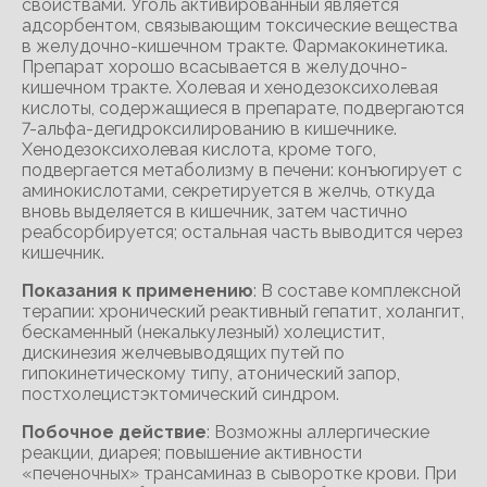
свойствами. Уголь активированный является
адсорбентом, связывающим токсические вещества
в желудочно-кишечном тракте. Фармакокинетика.
Препарат хорошо всасывается в желудочно-
кишечном тракте. Холевая и хенодезоксихолевая
кислоты, содержащиеся в препарате, подвергаются
7-альфа-дегидроксилированию в кишечнике.
Хенодезоксихолевая кислота, кроме того,
подвергается метаболизму в печени: конъюгирует с
аминокислотами, секретируется в желчь, откуда
вновь выделяется в кишечник, затем частично
реабсорбируется; остальная часть выводится через
кишечник.
Показания к применению
: В составе комплексной
терапии: хронический реактивный гепатит, холангит,
бескаменный (некалькулезный) холецистит,
дискинезия желчевыводящих путей по
гипокинетическому типу, атонический запор,
постхолецистэктомический синдром.
Побочное действие
: Возможны аллергические
реакции, диарея; повышение активности
«печеночных» трансаминаз в сыворотке крови. При