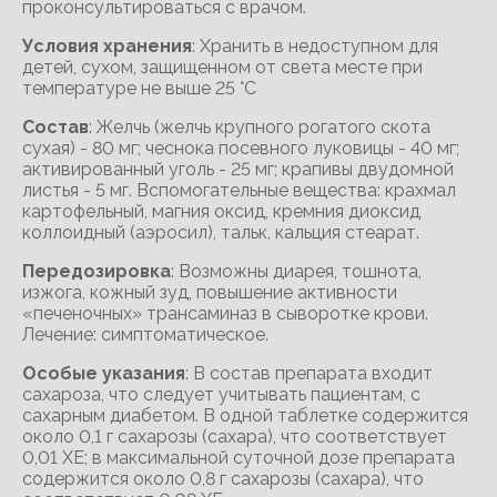
проконсультироваться с врачом.
Условия хранения
: Хранить в недоступном для
детей, сухом, защищенном от света месте при
температуре не выше 25 °С
Состав
: Желчь (желчь крупного рогатого скота
сухая) - 80 мг; чеснока посевного луковицы - 40 мг;
активированный уголь - 25 мг; крапивы двудомной
листья - 5 мг. Вспомогательные вещества: крахмал
картофельный, магния оксид, кремния диоксид
коллоидный (аэросил), тальк, кальция стеарат.
Передозировка
: Возможны диарея, тошнота,
изжога, кожный зуд, повышение активности
«печеночных» трансаминаз в сыворотке крови.
Лечение: симптоматическое.
Особые указания
: В состав препарата входит
сахароза, что следует учитывать пациентам, с
сахарным диабетом. В одной таблетке содержится
около 0,1 г сахарозы (сахара), что соответствует
0,01 ХЕ; в максимальной суточной дозе препарата
содержится около 0,8 г сахарозы (сахара), что