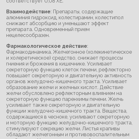
соответствует 0,08 ХЕ.
Взаимодействие
: Препараты, содержащие
алюминия гидроксид, колестирамин, колестипол
снижают абсорбцию и уменьшают эффект
препарата. Одновременный прием
нецелесообразен.
Фармакологическое действие
:
Фармакодинамика. Желчегонное (холекинетическое
и холеретическое) средство, снижает процессы
гниения и брожения в кишечнике. Усиливает
секреторную функцию клеток печени, рефлекторно
повышает секреторную и двигательную активность
органов желудочно-кишечного тракта. Усиливает
образование желчи и желчных кислот. Действие
желчи обусловлено рефлекторным влиянием на
секреторную функцию паренхимы печени. Желчь
усиливает также секреторную и двигательную
функции желудочно-кишечного тракта. Вещества,
содержащиеся в чесноке, усиливают секреторную
и моторную функцию желудочно-кишечного тракта,
стимулируют секрецию желчи. Листья крапивы
обладают желчегонным и противовоспалительным