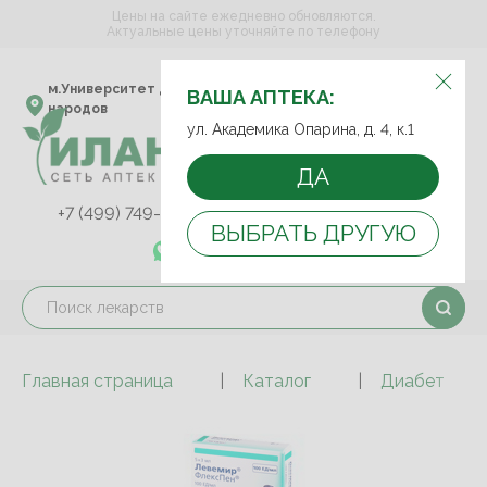
Цены на сайте ежедневно обновляются.
Актуальные цены уточняйте по телефону
ВЫБЕРИТЕ АПТЕКУ:
м.Университет дружбы
ул. Академика Опарина,
ВАША АПТЕКА:
народов
д. 4, к.1
ул. Академика Опарина, д. 4, к.1
ДА
+7 (499) 749-75-92
+7 (499) 749-74-89
ВЫБРАТЬ ДРУГУЮ
+7 (989) 579-78-73
Главная страница
Каталог
Диабет