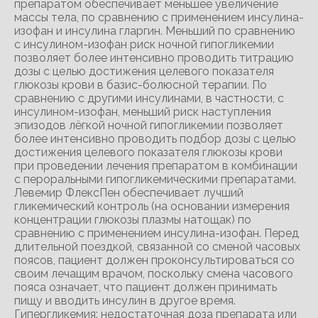
препаратом обеспечивает меньшее увеличение
массы тела, по сравнению с применением инсулина-
изофан и инсулина гларгин. Меньший по сравнению
с инсулином-изофан риск ночной гипогликемии
позволяет более интенсивно проводить титрацию
дозы с целью достижения целевого показателя
глюкозы крови в базис-болюсной терапии. По
сравнению с другими инсулинами, в частности, с
инсулином-изофан, меньший риск наступления
эпизодов лёгкой ночной гипогликемии позволяет
более интенсивно проводить подбор дозы с целью
достижения целевого показателя глюкозы крови
при проведении лечения препаратом в комбинации
с пероральными гипогликемическими препаратами.
Левемир ФлексПен обеспечивает лучший
гликемический контроль (на основании измерения
концентрации глюкозы плазмы натощак) по
сравнению с применением инсулина-изофан. Перед
длительной поездкой, связанной со сменой часовых
поясов, пациент должен проконсультироваться со
своим лечащим врачом, поскольку смена часового
пояса означает, что пациент должен принимать
пищу и вводить инсулин в другое время.
Гипергликемия: недостаточная доза препарата или