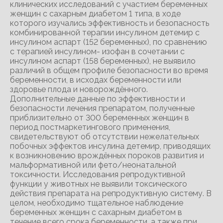
клинических исследований с участием беременных
женщин с сахарным диабетом 1 типа, в ходе
которого изучались эффективность и безопасность
комбинированной терапии инсулином детемир с
инсулином аспарт (152 беременных), по сравнению
с терапией инсулином- изофан в сочетании с
инсулином аспарт (158 беременных), не выявило
различий в общем профиле безопасности во время
беременности, в исходах беременности или
здоровье плода и новорождённого.
Дополнительные данные по эффективности и
безопасности лечения препаратом, полученные
приблизительно от 300 беременных женщин в
период постмаркетингового применения,
свидетельствуют об отсутствии нежелательных
побочных эффектов инсулина детемир, приводящих
к возникновению врождённых пороков развития и
мальформативной или фето/неонатальной
токсичности. Исследования репродуктивной
функции у животных не выявили токсического
действия препарата на репродуктивную систему. В
целом, необходимо тщательное наблюдение
беременных женщин с сахарным диабетом в
течение всего срока беременности, а также при