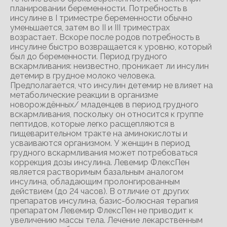
планировании беременности. Потребность в
инсулине в I триместре беременности обычно
уменьшается, затем во II и III триместрах
возрастает. Вскоре после родов потребность в
инсулине быстро возвращается к уровню, который
был до беременности. Период грудного
вскармливания: неизвестно, проникает ли инсулин
детемир в грудное молоко человека.
Предполагается, что инсулин детемир не влияет на
метаболические реакции в организме
новорождённых/ младенцев в период грудного
вскармливания, поскольку он относится к группе
пептидов, которые легко расщепляются в
пищеварительном тракте на аминокислоты и
усваиваются организмом. У женщин в период
грудного вскармливания может потребоваться
коррекция дозы инсулина. Левемир ФлексПен
является растворимым базальным аналогом
инсулина, обладающим пролонгированным
действием (до 24 часов). В отличие от других
препаратов инсулина, базис-болюсная терапия
препаратом Левемир ФлексПен не приводит к
увеличению массы тела. Лечение лекарственным