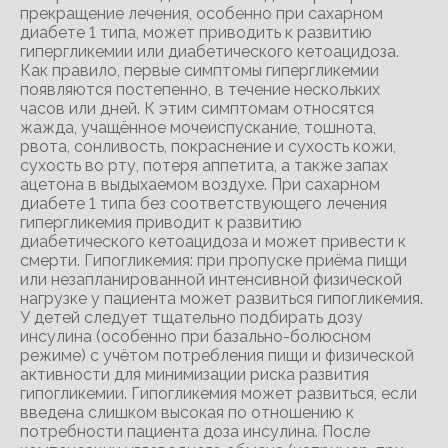
прекращение лечения, особенно при сахарном
диабете 1 типа, может приводить к развитию
гипергликемии или диабетического кетоацидоза.
Как правило, первые симптомы гипергликемии
появляются постепенно, в течение нескольких
часов или дней. К этим симптомам относятся
жажда, учащённое мочеиспускание, тошнота,
рвота, сонливость, покраснение и сухость кожи,
сухость во рту, потеря аппетита, а также запах
ацетона в выдыхаемом воздухе. При сахарном
диабете 1 типа без соответствующего лечения
гипергликемия приводит к развитию
диабетического кетоацидоза и может привести к
смерти. Гипогликемия: при пропуске приёма пищи
или незапланированной интенсивной физической
нагрузке у пациента может развиться гипогликемия.
У детей следует тщательно подбирать дозу
инсулина (особенно при базально-болюсном
режиме) с учётом потребления пищи и физической
активности для минимизации риска развития
гипогликемии. Гипогликемия может развиться, если
введена слишком высокая по отношению к
потребности пациента доза инсулина. После