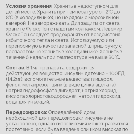
Условия хранения
: Хранить в недоступном для
детей месте. Хранить при температуре от 2°С до
8°С (в холодильнике), но не рядом с морозильной
камерой. Не замораживать. Для защиты от света
храните ФлексПен с надетым колпачком. Левемир
ФлексПен следует предохранять от воздействия
избыточного тепла и света. Используемую или
переносимую в качестве запасной шприц-ручку с
препаратом не хранить в холодильнике. Хранить в
течение 6 недель при температуре не выше 30°С.
Состав
: В 1мл препарата содержится:
действующее вещество: инсулин детемир - 100ЕД
(14,2мг); вспомогательные вещества: глицерол,
фенол, метакрезол, цинк (в виде цинка ацетата),
натрия гидрофосфата дигидрат, натрия хлорид,
кислота хлористоводородная, натрия гидроксид,
вода для инъекций.
Передозировка
: Определённой дозы,
необходимой для передозировки инсулина не
установлено, однако гипогликемия может развиться
постепенно, если была введена слишком высокая по