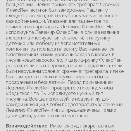
бесцветным. Нельзя применять препарат Левемир
ФлексПен, если он был заморожен. Пациенту
следует рекомендовать выбрасывать иглу после
каждой инъекции. Указания для пациентов по
применению препарата Левемир ФлексПен. Не
используйте Левемир ФлексПен: в случае наличия
аллергии (гиперчувствительности) к инсулину
детемир или любому из вспомогательных
компонентов препарата. если у Вас начинается
гипогликемия (низкий уровень сахара в крови). в
инсулиновых насосах. если шприц-ручку ФлексПен
роняли, если она повреждена или раздавлена. если
были нарушены условия хранения препарата, или он
был заморожен. если инсулин перестал быть
прозрачным и бесцветным. Перед применением
Левемир ФлексПен: проверьте этикетку, чтобы
убедиться, что Вы используете нужный тип
инсулина. Всегда используйте новую иглу для
каждой инъекции, чтобы предотвратить заражение.
Левемир ФлексПен и иглы предназначены только
для индивидуального использования.
Взаимодействие
: Имеется ряд лекарственных