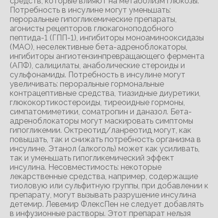
средств, которые влияют на метаболизм глюкозы.
Потребность в инсулине могут уменьшать:
пероральные гипогликемические препараты,
агонисты рецепторов глюкагоноподобного
пептида-1 (ГПП-1), ингибиторы моноаминооксидазы
(МАО), неселективные бета-адреноблокаторы,
ингибиторы ангиотензинпревращающего фермента
(АПФ), салицилаты, анаболические стероиды и
сульфонамиды. Потребность в инсулине могут
увеличивать: пероральные гормональные
контрацептивные средства, тиазидные диуретики,
глюкокортикостероиды, тиреоидные гормоны,
симпатомиметики, соматропин и даназол. Бета-
адреноблокаторы могут маскировать симптомы
гипогликемии. Октреотид/ланреотид могут, как
повышать, так и снижать потребность организма в
инсулине. Этанол (алкоголь) может как усиливать,
так и уменьшать гипогликемический эффект
инсулина. Несовместимость: некоторые
лекарственные средства, например, содержащие
тиоловую или сульфитную группы, при добавлении к
препарату, могут вызывать разрушение инсулина
детемир. Левемир ФлексПен не следует добавлять
в инфузионные растворы. Этот препарат нельзя