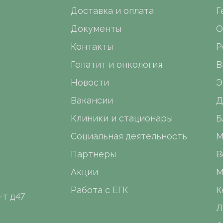
Доставка и оплата
Г
Документы
О
Контакты
Р
Гепатит и онкология
В
Новости
Э
Вакансии
Д
Клиники и стационары
Б
Социальная деятельность
М
Партнеры
В
Акции
М
Работа с ЕГК
К
-т д47
Л