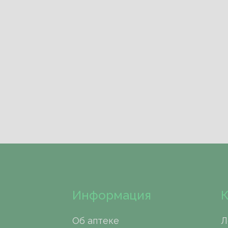
Информация
К
Об аптеке
Л