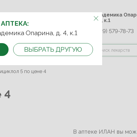
м.Университет дружбы
ул. Академика 
народов
д. 4, к.1
 АПТЕКА:
+7 (989) 579-78-73
9-75-92
+7 (499) 749-74-89
адемика Опарина, д. 4, к.1
ВЫБРАТЬ ДРУГУЮ
и оплата
Контакты
Акции
ициклол 5 по цене 4
 4
В аптеке ИЛАН вы мож