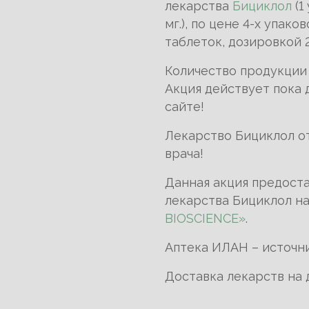
лекарства
Бициклол
(1
мг.), по цене 4-х упак
таблеток, дозировкой 25
Количество продукции
Акция действует пока
сайте!
Лекарство Бициклол о
врача!
Данная акция предост
лекарства Бициклол н
BIOSCIENCE
»
.
Аптека ИЛАН – источни
Доставка лекарств на 