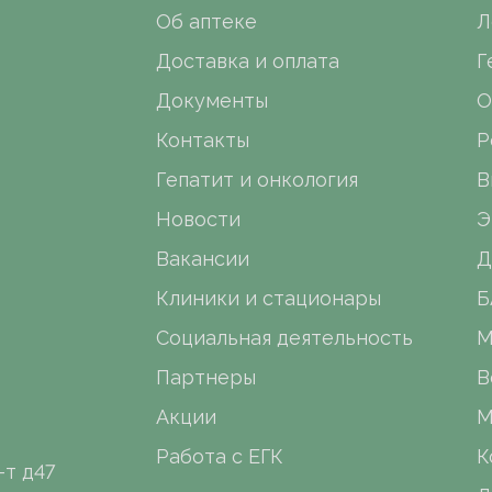
Об аптеке
Л
Доставка и оплата
Г
Документы
О
Контакты
Р
Гепатит и онкология
В
Новости
Э
Вакансии
Д
Клиники и стационары
Б
Социальная деятельность
М
Партнеры
В
Акции
М
Работа с ЕГК
К
-т д47