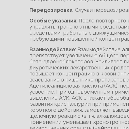
Передозировка
: Случаи передозиров
Особые указания
: После повторного
управлять транспортными средствами
средствами, работать с движущимися
требующими повышенной концентраци
Взаимодействие
: Взаимодействие а
препятствует увеличению общего пе
бета-адреноблокаторов. Усиливает г
диуретических лекарственных средст
повышает концентрацию в крови анти
всасывание в кишечнике препаратов ж
Ацетилсалициловая кислота (АСК), п
усвоение. При одновременном примен
выделение АСК. АСК снижает абсорбц
развития кристаллурии при применен
короткого действия, замедляет выве
щелочную реакцию (в т.ч. алкалоидо
применении уменьшает хронотропное
лекарственных средств (нейролептик