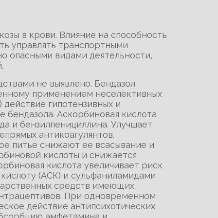
озы в крови. Влияние на способность
сть управлять транспортными
но опасными видами деятельности,
.
дствами не выявлено. Бендазол
ленному применением неселективных
 действие гипотензивных и
е бендазола. Аскорбиновая кислота
да и бензилпенициллина. Улучшает
епрямых антикоагулянтов.
ое питье снижают ее всасывание и
рбиновой кислоты и снижается
орбиновая кислота увеличивает риск
кислоту (АСК) и сульфаниламидами
екарственных средств имеющих
контрацептивов. При одновременном
еское действие антипсихотических
абсорбцию амфетамина и