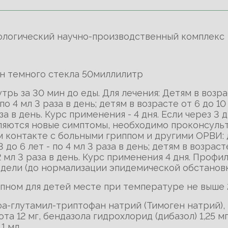
ологический научно-производственный комплекс
он темного стекла 50миллилитр
утрь за 30 мин до еды. Для лечения: Детям в возрас
по 4 мл 3 раза в день; детям в возрасте от 6 до 10
аза в день. Курс применения - 4 дня. Если через 3
ляются новые симптомы, необходимо проконсульт
контакте с больными гриппом и другими ОРВИ: дет
 до 6 лет - по 4 мл 3 раза в день; детям в возрасте
2 мл 3 раза в день. Курс применения 4 дня. Профи
дели (до нормализации эпидемической обстановк
упном для детей месте при температуре не выше 2
а-глутамил-триптофан натрий (Тимоген натрий), 
ота 12 мг, бендазола гидрохлорид (дибазол) 1,25 
 1 мл