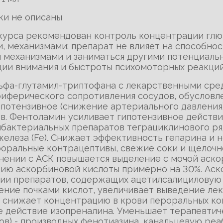
ки не описаны
 курса рекомендован контроль концентрации глюк
, механизмами: препарат не влияет на способно
 механизмами и заниматься другими потенциаль
и внимания и быстроты психомоторных реакций
льфа-глутамил-триптофана с лекарственными сре
риферического сопротивления сосудов, обуслов
ипотензивное (снижение артериального давления)
в. Фентоламин усиливает гипотензивное действи
бактериальных препаратов теграциклинового ря
елеза (Fe). Снижает эффективность гепарина и н
ероральные контрацептивы, свежие соки и щелочн
ении с АСК повышается выделение с мочой аско
ию аскорбиновой кислоты примерно на 30%. Аск
ии препаратов, содержащих ацетилсалициловую 
дение почками кислот, увеличивает выведение л
в), снижает концентрацию в крови пероральных 
 действие изопреналина. Уменьшает терапевтич
ов) - производных фенотиазина, канальцевую ре