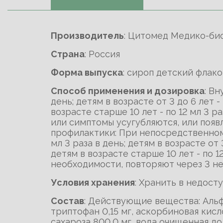
Производитель
: Цитомед Медико-би
Cтрана
: Россия
Форма выпуска
: сироп детский флак
Способ применения и дозировка
: Вн
день; детям в возрасте от 3 до 6 лет - 
возрасте старше 10 лет - по 12 мл 3 р
или симптомы усугубляются, или появ
профилактики: При непосредственном 
мл 3 раза в день; детям в возрасте от 3
детям в возрасте старше 10 лет - по 1
необходимости, повторяют через 3 не
Условия хранения
: Хранить в недост
Состав
: Действующие вещества: Альф
триптофан 0,15 мг, аскорбиновая кисл
сахароза 800,0 мг, вода очищенная до