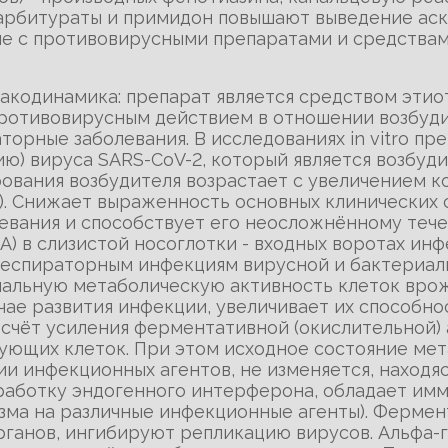
арбитураты и примидон повышают выведение аск
 с противовирусными препаратами и средствам
макодинамика: препарат является средством эт
ротивовирусным действием в отношении возбудит
орные заболевания. В исследованиях in vitro пр
ию) вируса SARS-СоV-2, который является возбу
рования возбудителя возрастает c увеличением к
). Снижает выраженность основных клинических 
евания и способствует его неосложнённому теч
А) в слизистой носоглотки - входных воротах ин
респираторным инфекциям вирусной и бактериал
иальную метаболическую активность клеток вро
лучае развития инфекции, увеличивает их способ
 счёт усиления ферментативной (окислительной) 
рующих клеток. При этом исходное состояние ме
и инфекционных агентов, не изменяется, находяс
ыработку эндогенного интерферона, обладает 
зма на различные инфекционные агенты). Фермен
рганов, ингибируют репликацию вирусов. Альфа-