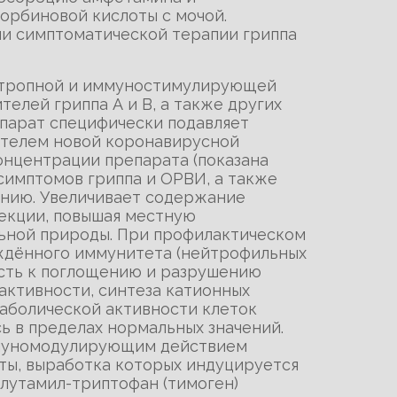
орбиновой кислоты с мочой.
и симптоматической терапии гриппа
иотропной и иммуностимулирующей
елей гриппа А и В, а также других
епарат специфически подавляет
дителем новой коронавирусной
онцентрации препарата (показана
симптомов гриппа и ОРВИ, а также
ению. Увеличивает содержание
фекции, повышая местную
ьной природы. При профилактическом
ждённого иммунитета (нейтрофильных
ность к поглощению и разрушению
активности, синтеза катионных
таболической активности клеток
ь в пределах нормальных значений.
иммуномодулирующим действием
ты, выработка которых индуцируется
глутамил-триптофан (тимоген)