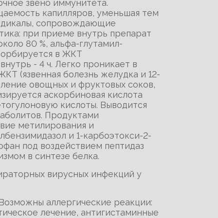
очное звено иммунитета.
цаемость капилляров, уменьшая тем
радикалы, сопровождающие
тика: при приеме внутрь препарат
около 80 %, альфа-глутамил-
бсорбируется в ЖКТ
нутрь - 4 ч. Легко проникает в
ЖКТ (язвенная болезнь желудка и 12-
бление овощных и фруктовых соков,
изируется аскорбиновая кислота
етогулоновую кислоты. Выводится
таболитов. Продуктами
твие метилирования и
лбензимидазол и 1-карбоэтокси-2-
офан под воздействием пептидаз
змом в синтезе белка.
пираторных вирусных инфекций у
Возможны аллергические реакции:
тическое лечение, антигистаминные