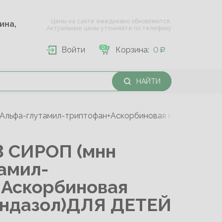
Цены на сайте ежедневно обновляются.
Опарина,
Актуальные цены уточняйте по телефону
0
Войти
Корзина:
0
НАЙТИ
Альфа-глутамил-триптофан+Аскорбиновая кислота+Бен
 СИРОП (мнн
амил-
+Аскорбиновая
ендазол)ДЛЯ ДЕТЕЙ