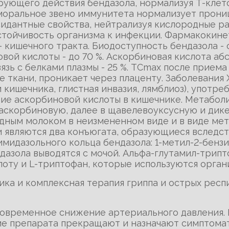
ующего действия бендазола, нормализуя Т-клет
моральное звено иммунитета нормализует прони
сидантные свойства, нейтрализуя кислородные 
стойчивость организма к инфекции. Фармакокине
 кишечного тракта. Биодоступность бендазола - 
новой кислоты - до 70 %. Аскорбиновая кислота а
зь с белками плазмы - 25 %. ТСmах после приема в
е ткани, проникает через плаценту. Заболевания 
кишечника, глистная инвазия, лямблиоз), употре
ие аскорбиновой кислоты в кишечнике. Метабол
аскорбиновую, далее в щавелевоуксусную и дик
рудным молоком в неизмененном виде и в виде ме
 являются два конъюгата, образующиеся вследс
идазольного кольца бендазола: 1-метил-2-бензи
дазола выводятся с мочой. Альфа-глутамил-трипт
оту и L-триптофан, которые используются органи
ика и комплексная терапия гриппа и острых рес
ковременное снижение артериального давления. 
ние препарата прекращают и назначают симптома