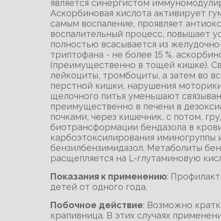
является синергистом иммуномодулир
Аскорбиновая кислота активирует гу
самым воспаление, проявляет антиок
воспалительный процесс, повышает у
полностью всасывается из желудочно-
триптофана - не более 15 %, аскорби
(преимущественно в тощей кишке). Свя
лейкоциты, тромбоциты, а затем во вс
перстной кишки, нарушения моторики 
щелочного питья уменьшают связыван
преимущественно в печени в дезокси
почками, через кишечник, с потом, г
биотрансформации бендазола в крови
карбоэтоксилирования иминогруппы им
бензилбензимидазол. Метаболиты бен
расщепляется на L-глутаминовую кисл
Показания к применению
: Профилакт
детей от одного года.
Побочное действие
: Возможно крат
крапивница. В этих случаях примене