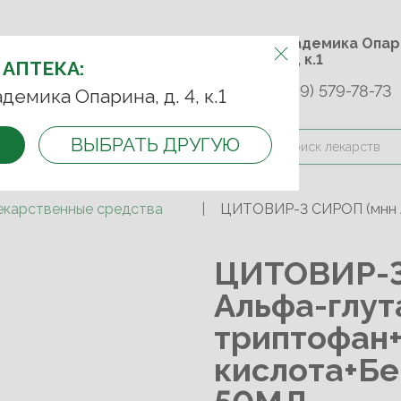
м.Университет дружбы
ул. Академика 
народов
д. 4, к.1
 АПТЕКА:
+7 (989) 579-78-73
9-75-92
+7 (499) 749-74-89
адемика Опарина, д. 4, к.1
ВЫБРАТЬ ДРУГУЮ
и оплата
Контакты
Акции
екарственные средства
ЦИТОВИР-3 СИРОП (мнн 
ЦИТОВИР-3
Альфа-глут
триптофан
кислота+Б