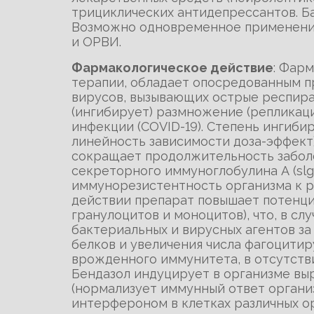
трициклических антидепрессантов. Б
Возможно одновременное применение
и ОРВИ.
Фармакологическое действие
: Фар
терапии, обладает опосредованным п
вирусов, вызывающих острые респират
(ингибирует) размножение (репликац
инфекции (СОVID-19). Степень ингиби
линейность зависимости доза-эффект
сокращает продолжительность забол
секреторного иммуноглобулина А (slg
иммунорезистентность организма к 
действии препарат повышает потенц
гранулоцитов и моноцитов), что, в с
бактериальных и вирусных агентов за
белков и увеличения числа фагоцити
врожденного иммунитета, в отсутстви
Бендазол индуцирует в организме в
(нормализует иммунный ответ органи
интерфероном в клетках различных о