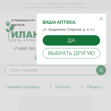
Цены на сайте ежедневно обновляются.
Актуальные цены уточняйте по телефону
ВЫБЕРИТЕ АПТЕКУ:
м.Университет дружбы
ул. Академика Опарина,
ВАША АПТЕКА:
народов
д. 4, к.1
ул. Академика Опарина, д. 4, к.1
ДА
+7 (499) 749-75-92
+7 (499) 749-74-89
ВЫБРАТЬ ДРУГУЮ
+7 (989) 579-78-73
Главная страница
Каталог
Лекарствен