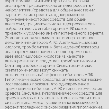
ауротиомалат) и ингибиторов АПФ, включая
эналаприл. Трициклические антидепрессанты/
нейролептики/средства для общей анестезии/
наркотические средства: одновременное
применение некоторых средств для общей
анестезии, трициклических антидепрессантов и
нейролептиков с ингибиторами АПФ может
привести к усилению антигипертензивного эффекта.
Этанол: этанол усиливает антигипертензивное
действие ингибиторов АПФ. Ацетилсалициловая
кислота, тромболитики и бета-адреноблокаторы:
эналаприл можно применять одновременно с
ацетилсалициловой кислотой (в качестве
антиагрегантного средства), тромболитиками и
бета-адреноблокаторами. Симпатомиметики:
симпатомиметики могут снижать
антигипертензивный эффект ингибиторов АПФ.
Гипогликемические средства: эпидемиологические
исследования показали, что одновременное
применение ингибиторов АПФ и гипогликемических
средств (инсулина, гипогликемических средств для
приема внутрь, в т. ч. линаглиптина, саксаглиптина,
ситаглиптина) может усилить гипогликемический
эффект последних с риском развития гипогликемии.