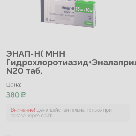
ЭНАП-Н( МНН
Гидрохлоротиазид+Эналапри
N20 таб.
Цена:
380
Внимание!
Цена действительна только при
заказе через сайт.