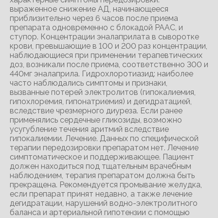
выраженное снижение АД, начинающееся
приблизительно через 6 часов после приема
препарата одновременно с блокадой РААС, и
ступор. Концентрации эналаприлата в сыворотке
крови, превышающие в 100 и 200 раз концентрации,
наблюдающиеся при применении терапевтических
доз, возникали после приема, соответственно 300 и
440мг эналаприла. Гидрохлоротиазид: наиболее
часто наблюдались симптомы и признаки,
вызванные потерей электролитов (гипокалиемия,
гипохлоремия, гипонатриемия) и дегидратацией,
вследствие чрезмерного диуреза. Если ранее
применялись сердечные гликозиды, возможно
усугубление течения аритмий вследствие
гипокалиемии. Лечение. Данных по специфической
терапии передозировки препаратом нет. Лечение
симптоматическое и поддерживающее. Пациент
должен находиться под тщательным врачебным
наблюдением, терапия препаратом должна быть
прекращена. Рекомендуется промывание желудка,
если препарат принят недавно, а также лечение
дегидратации, нарушений водно-электролитного
баланса и артериальной гипотензии с помощью