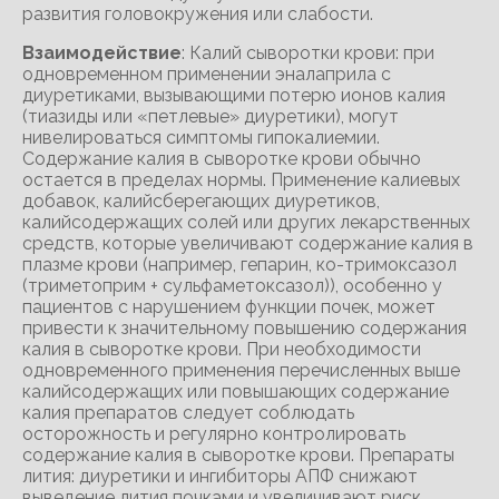
Взаимодействие
: Калий сыворотки крови: при
одновременном применении эналаприла с
диуретиками, вызывающими потерю ионов калия
(тиазиды или «петлевые» диуретики), могут
нивелироваться симптомы гипокалиемии.
Содержание калия в сыворотке крови обычно
остается в пределах нормы. Применение калиевых
добавок, калийсберегающих диуретиков,
калийсодержащих солей или других лекарственных
средств, которые увеличивают содержание калия в
плазме крови (например, гепарин, ко-тримоксазол
(триметоприм + сульфаметоксазол)), особенно у
пациентов с нарушением функции почек, может
привести к значительному повышению содержания
калия в сыворотке крови. При необходимости
одновременного применения перечисленных выше
калийсодержащих или повышающих содержание
калия препаратов следует соблюдать
осторожность и регулярно контролировать
содержание калия в сыворотке крови. Препараты
лития: диуретики и ингибиторы АПФ снижают
выведение лития почками и увеличивают риск