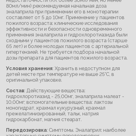
недостаточности (КК более 30мл/мин, но менее
80мл/мин) рекомендуемая начальная доза
эналаприла при применении его в монотерапии
составляет от 5 до 10мг. Применение у пациентов
пожилого возраста: клинические исследования
эффективности и безопасности одновременного
применения эналаприла и гидрохлоротиазида были
сходными у пациентов пожилого возраста (старше
65 лет) и более молодых пациентов с артериальной
гипертензией. Не требуется подбора начальной
дозы препарата для пациентов пожилого возраста.
Условия хранения
: Хранить в недоступном для
детей месте при температуре не выше 25°С, в
оригинальной упаковке.
Состав
: Действующие вещества:
гидрохлоротиазид - 25,00мг, эналаприла малеат -
10,00мг; вспомогательные вещества: лактозы
моногидрат, крахмал кукурузный, крахмал
прежелатинизированный, тальк, натрия
гидрокарбонат, магния стеарат.
Передозировка
: Симптомы. Эналаприл: наиболее
характерные симптомы передозировки: