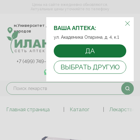
Цены на сайте ежедневно обновляются.
Актуальные цены уточняйте по телефону
ВЫБЕРИТЕ АПТЕКУ:
м.Университет дружбы
ул. Академика Опарина,
ВАША АПТЕКА:
народов
д. 4, к.1
ул. Академика Опарина, д. 4, к.1
ДА
+7 (499) 749-75-92
+7 (499) 749-74-89
ВЫБРАТЬ ДРУГУЮ
+7 (989) 579-78-73
Главная страница
Каталог
Лекарствен