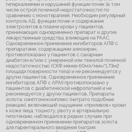
гиперкалиемии и нарушений функции почек (в том
числе острой почечной недостаточности) по
сравнению с монотерапией. Необходим регулярный
контроль АД, функции почек и содержания
электролитов в плазме крови у пациентов,
принимающих одновременно препарат и другие
лекарственные средства, влияющие на РААС.
Одновременное применение ингибиторов АПФ с
препаратами, содержащими алискирен,
противопоказано у пациентов с сахарным
диабетом и/или с умеренной или тяжелой почечной
недостаточностью (СКФ менее 60мл/мин/1,73м2
площади поверхности тела) и не рекомендуется у
других пациентов. Одновременное применение
ингибиторов АПФ с АРАII противопоказано у
пациентов с диабетической нефропатией и не
рекомендуется у других пациентов. Препараты
золота: симптомокомплекс (нитрато подобные
реакции), включающий ощущение «приливов» крови
к коже лица, тошноту, рвоту и артериальную
гипотензию, наблюдался в редких случаях при
одновременном применении препаратов золота
для парентерального введения (натрия