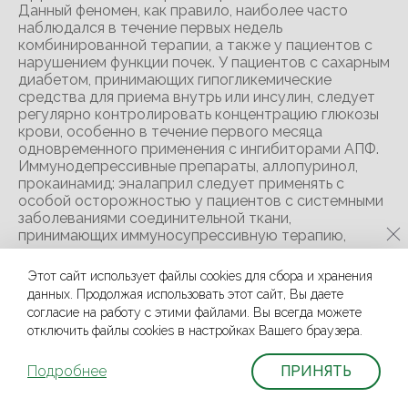
Данный феномен, как правило, наиболее часто
наблюдался в течение первых недель
комбинированной терапии, а также у пациентов с
нарушением функции почек. У пациентов с сахарным
диабетом, принимающих гипогликемические
средства для приема внутрь или инсулин, следует
регулярно контролировать концентрацию глюкозы
крови, особенно в течение первого месяца
одновременного применения с ингибиторами АПФ.
Иммунодепрессивные препараты, аллопуринол,
прокаинамид: эналаприл следует применять с
особой осторожностью у пациентов с системными
заболеваниями соединительной ткани,
принимающих иммуносупрессивную терапию,
терапию аллопуринолом или прокаинамидом или,
имеющих комбинацию этих осложняющих
Этот сайт использует файлы cookies для сбора и хранения
факторов, особенно если есть нарушения функции
данных. Продолжая использовать этот сайт, Вы даете
почек в анамнезе. Эстрамустин: при
согласие на работу с этими файлами. Вы всегда можете
одновременном применении повышен риск
отключить файлы cookies в настройках Вашего браузера.
развития побочных эффектов, таких как
ангионевротический отек (отек Квинке).
Подробнее
ПРИНЯТЬ
Рацекадотрил: известно, что при применении
ингибиторов АПФ повышен риск развития