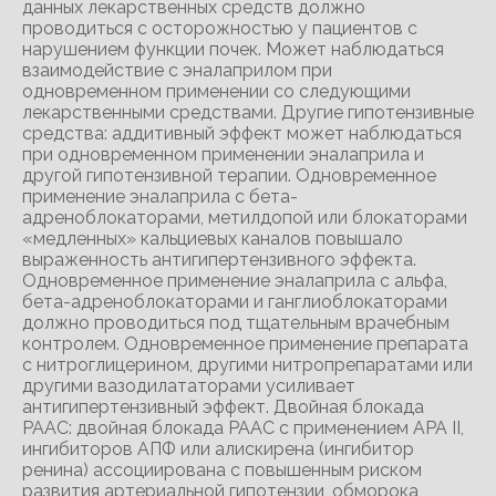
данных лекарственных средств должно
проводиться с осторожностью у пациентов с
нарушением функции почек. Может наблюдаться
взаимодействие с эналаприлом при
одновременном применении со следующими
лекарственными средствами. Другие гипотензивные
средства: аддитивный эффект может наблюдаться
при одновременном применении эналаприла и
другой гипотензивной терапии. Одновременное
применение эналаприла с бета-
адреноблокаторами, метилдопой или блокаторами
«медленных» кальциевых каналов повышало
выраженность антигипертензивного эффекта.
Одновременное применение эналаприла с альфа,
бета-адреноблокаторами и ганглиоблокаторами
должно проводиться под тщательным врачебным
контролем. Одновременное применение препарата
с нитроглицерином, другими нитропрепаратами или
другими вазодилататорами усиливает
антигипертензивный эффект. Двойная блокада
РААС: двойная блокада РААС с применением АРА II,
ингибиторов АПФ или алискирена (ингибитор
ренина) ассоциирована с повышенным риском
развития артериальной гипотензии, обморока,