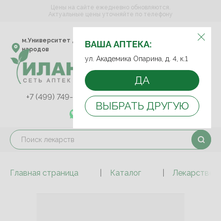
Цены на сайте ежедневно обновляются.
Актуальные цены уточняйте по телефону
ВЫБЕРИТЕ АПТЕКУ:
м.Университет дружбы
ул. Академика Опарина,
ВАША АПТЕКА:
народов
д. 4, к.1
ул. Академика Опарина, д. 4, к.1
ДА
+7 (499) 749-75-92
+7 (499) 749-74-89
ВЫБРАТЬ ДРУГУЮ
+7 (989) 579-78-73
Главная страница
Каталог
Лекарствен